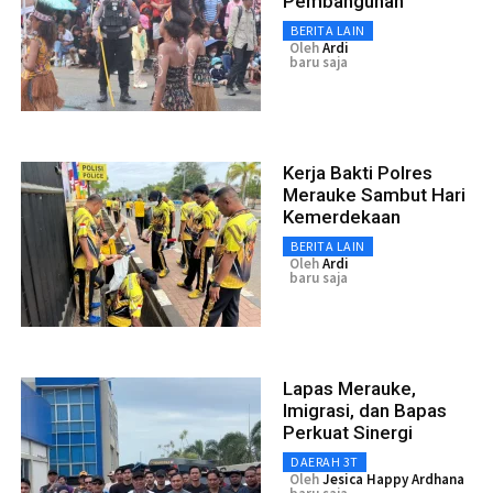
Pembangunan
BERITA LAIN
Oleh
Ardi
baru saja
Kerja Bakti Polres
Merauke Sambut Hari
Kemerdekaan
BERITA LAIN
Oleh
Ardi
baru saja
Lapas Merauke,
Imigrasi, dan Bapas
Perkuat Sinergi
DAERAH 3T
Oleh
Jesica Happy Ardhana