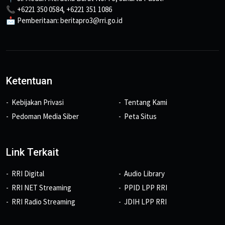
📞 +6221 350 0584, +6221 351 1086
📩 Pemberitaan: beritapro3@rri.go.id
Ketentuan
Kebijakan Privasi
Tentang Kami
Pedoman Media Siber
Peta Situs
Link Terkait
RRI Digital
Audio Library
RRI NET Streaming
PPID LPP RRI
RRI Radio Streaming
JDIH LPP RRI