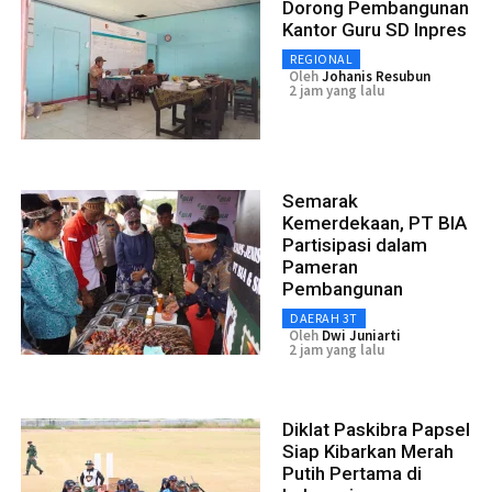
Dorong Pembangunan
Kantor Guru SD Inpres
REGIONAL
Oleh
Johanis Resubun
2 jam yang lalu
Semarak
Kemerdekaan, PT BIA
Partisipasi dalam
Pameran
Pembangunan
DAERAH 3T
Oleh
Dwi Juniarti
2 jam yang lalu
Diklat Paskibra Papsel
Siap Kibarkan Merah
Putih Pertama di