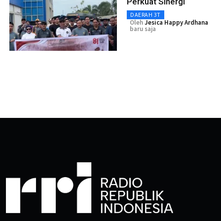
Perkuat Sinergi
DAERAH 3T
Oleh
Jesica Happy Ardhana
baru saja