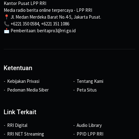
Kantor Pusat LPP RRI
Media radio berita online terpercaya - LPP RRI
📍 Jl. Medan Merdeka Barat No.4-5, Jakarta Pusat.
📞 +6221 350 0584, +6221 351 1086
📩 Pemberitaan: beritapro3@rri.go.id
Ketentuan
Kebijakan Privasi
Tentang Kami
Pedoman Media Siber
Peta Situs
Link Terkait
RRI Digital
Audio Library
RRI NET Streaming
PPID LPP RRI