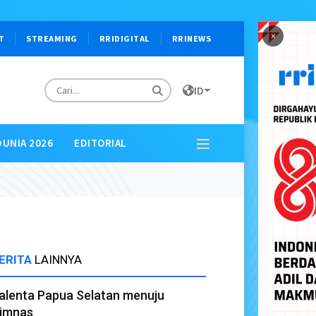
×
T
STREAMING
RRIDIGITAL
RRINEWS
ID
DUNIA 2026
EDITORIAL
ERITA
LAINNYA
alenta Papua Selatan menuju
imnas