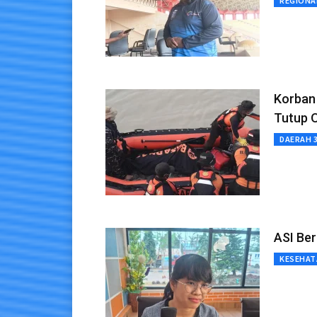
REGIONA
Korban
Tutup 
DAERAH 
ASI Be
KESEHAT