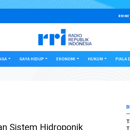
RRINE
AGA
GAYA HIDUP
EKONOMI
HUKUM
PIALA 
B
T
an Sistem Hidroponik
T