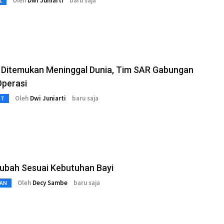
Oleh
Dwi Juniarti
baru saja
L
 Ditemukan Meninggal Dunia, Tim SAR Gabungan
Operasi
Oleh
Dwi Juniarti
baru saja
3T
rubah Sesuai Kebutuhan Bayi
Oleh
Decy Sambe
baru saja
AN