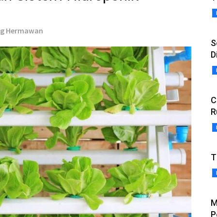
ng Hermawan
S
D
C
R
T
M
P