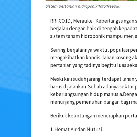
Sistem pertanian hidroponik(foto:freepik)
RRI.CO.ID, Merauke : Keberlangsungan s
berjalan dengan baik di tengah kepad
sistem tanam hidroponik mampu menjad
Seiring berjalannya waktu, populasi pe
mengakibatkan kondisi lahan kosong ak
pertanian yang tadinya begitu luas sek
Meski kini sudah jarang terdapat lahan
harus dijalankan. Sebab adanya sektor 
keberlangsungan hidup manusia.Dengan
menunjang pemenuhan pangan bagi ma
Berikut keuntungan menerapkan pertani
1. Hemat Air dan Nutrisi