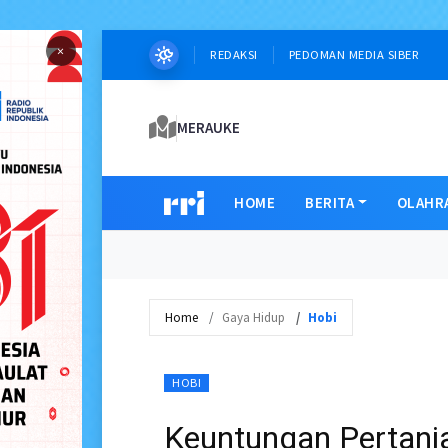
×
REDAKSI
PEDOMAN MEDIA SIBER
MERAUKE
HOME
BERITA
OLAHR
Home
Gaya Hidup
Hobi
HOBI
Keuntungan Pertani