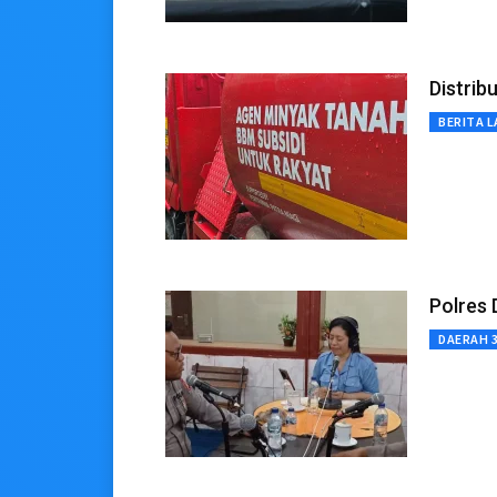
Distrib
BERITA L
Polres
DAERAH 