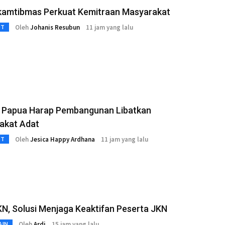
kamtibmas Perkuat Kemitraan Masyarakat
Oleh
Johanis Resubun
11 jam yang lalu
3T
 Papua Harap Pembangunan Libatkan
akat Adat
Oleh
Jesica Happy Ardhana
11 jam yang lalu
3T
N, Solusi Menjaga Keaktifan Peserta JKN
Oleh
Ardi
15 jam yang lalu
AIN