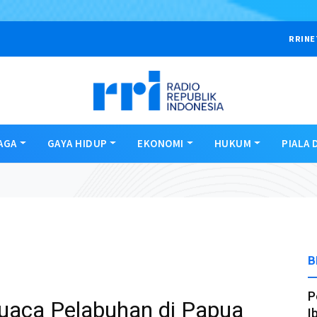
RRINE
AGA
GAYA HIDUP
EKONOMI
HUKUM
PIALA 
B
P
Cuaca Pelabuhan di Papua
I