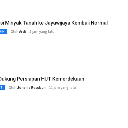
usi Minyak Tanah ke Jayawijaya Kembali Normal
Oleh
Ardi
5 jam yang lalu
AIN
 Dukung Persiapan HUT Kemerdekaan
Oleh
Johanis Resubun
11 jam yang lalu
3T