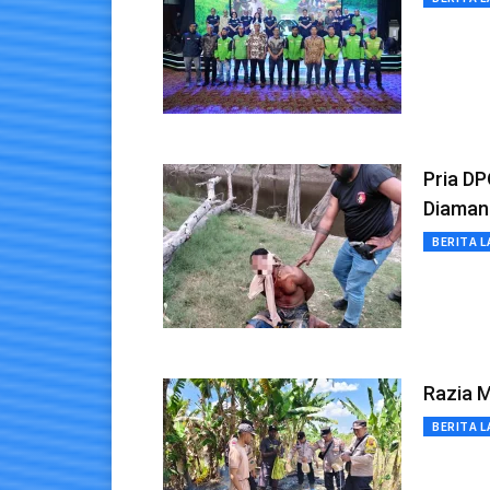
Pria D
Diaman
BERITA L
Razia M
BERITA L