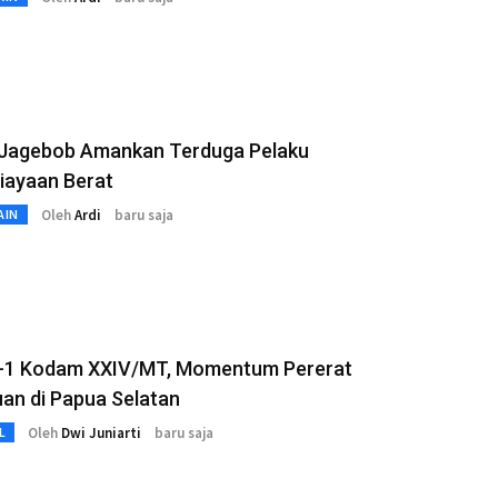
 Jagebob Amankan Terduga Pelaku
iayaan Berat
Oleh
Ardi
baru saja
AIN
-1 Kodam XXIV/MT, Momentum Pererat
an di Papua Selatan
Oleh
Dwi Juniarti
baru saja
L