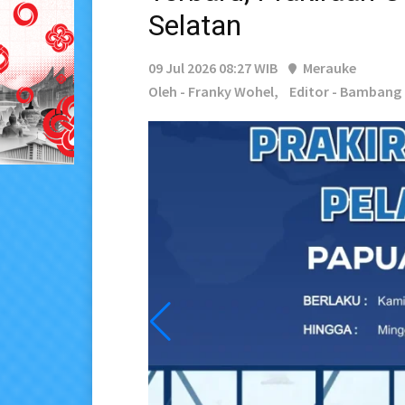
Selatan
09 Jul 2026 08:27 WIB
Merauke
Oleh - Franky Wohel,
Editor - Bamban