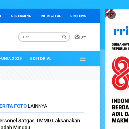
×
T
STREAMING
RRIDIGITAL
RRINEWS
ID
DUNIA 2026
EDITORIAL
ERITA FOTO
LAINNYA
ersonel Satgas TMMD Laksanakan
badah Minggu