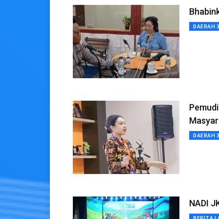
Bhabin
DAERAH 
Pemudi
Masyar
DAERAH 
NADI JK
BERITA L