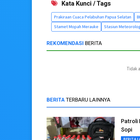
Kata Kunci / Tags
Prakiraan Cuaca Pelabuhan Papua Selatan
B
Stamet Mopah Merauke
Stasiun Meteorolo
REKOMENDASI
BERITA
Tidak 
BERITA
TERBARU LAINNYA
Patroli
Sopi
BERITA L