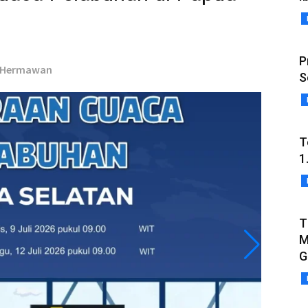
P
g Hermawan
S
T
1
T
M
G