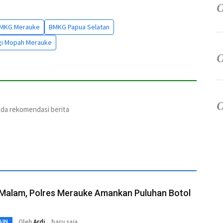
MKG Merauke
BMKG Papua Selatan
gi Mopah Merauke
ada rekomendasi berita
 Malam, Polres Merauke Amankan Puluhan Botol
Oleh
Ardi
baru saja
AIN