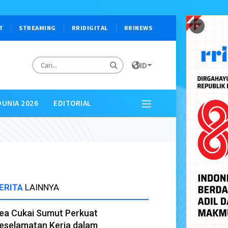
×
T
STREAMING
RRIDIGITAL
RRINEWS
ID
DUNIA 2026
EDITORIAL
ERITA
LAINNYA
ea Cukai Sumut Perkuat
eselamatan Kerja dalam