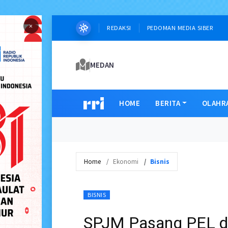
×
REDAKSI
PEDOMAN MEDIA SIBER
MEDAN
HOME
BERITA
OLAHR
Home
Ekonomi
Bisnis
BISNIS
SPJM Pasang PEL d