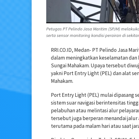
Petugas PT Pelindo Jasa Maritim (SPJM) melakuk
serta sensor monitoring kondisi perairan di sek
RRI.CO.ID, Medan- PT Pelindo Jasa Ma
dalam meningkatkan keselamatan dan ke
Sungai Mahakam. Upaya tersebut diwu
yakni Port Entry Light (PEL) dan alat s
Mahakam.
Port Entry Light (PEL) mulai dipasang 
sistem suar navigasi berintensitas tin
pelabuhan atau melintasi alur pelayar
tersebut juga berperan menandai jalu
terutama pada malam hari atau saat jar