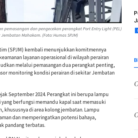
P
J
an pemasangan dan pengecekan perangkat Port Entry Light (PEL)
itar Jembatan Mahakam. (Foto: Humas SPJM)
ritim (SPJM) kembali menunjukkan komitmennya
amanan layanan operasional di wilayah perairan
B
judkan melalui pemasangan dua perangkat penting,
ensor monitoring kondisi perairan di sekitar Jembatan
sejak September 2024. Perangkat ini berupa lampu
ggi yang berfungsi memandu kapal saat memasuki
an, khususnya di area kolong jembatan. Lampu
r aman dan memperingatkan potensi bahaya,
ak pandang terbatas.