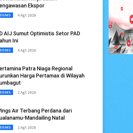
engawasan Ekspor
4 Agt 2026
BISNIS
D AIJ Sumut Optimistis Setor PAD
ahun Ini
4 Agt 2026
BISNIS
ertamina Patra Niaga Regional
urunkan Harga Pertamax di Wilayah
umbagut
2 Agt 2026
BISNIS
ings Air Terbang Perdana dari
ualanamu-Mandailing Natal
2 Agt 2026
BISNIS