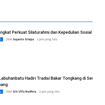
gkat Perkuat Silaturahmi dan Kepedulian Sosial
Oleh
Suyanto Sitepu
2 jam yang lalu
L
Labuhanbatu Hadiri Tradisi Bakar Tongkang di Sei
bang
Oleh
Siti Ulfa Nadhira
2 jam yang lalu
L