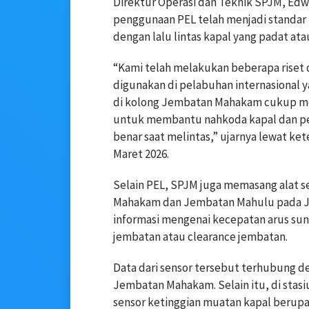
Direktur Operasi dan Teknik SPJM, Ed
penggunaan PEL telah menjadi standar 
dengan lalu lintas kapal yang padat ata
“Kami telah melakukan beberapa riset
digunakan di pelabuhan internasional 
di kolong Jembatan Mahakam cukup men
untuk membantu nahkoda kapal dan per
benar saat melintas,” ujarnya lewat kete
Maret 2026.
Selain PEL, SPJM juga memasang alat se
Mahakam dan Jembatan Mahulu pada Jan
informasi mengenai kecepatan arus sung
jembatan atau clearance jembatan.
Data dari sensor tersebut terhubung de
Jembatan Mahakam. Selain itu, di sta
sensor ketinggian muatan kapal berupa 