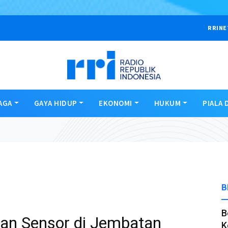
RRINE
AGA
GAYA HIDUP
EKONOMI
HUKUM
PIALA 
B
B
an Sensor di Jembatan
K