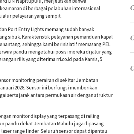
ward DN Napitupulu, menjelaskan bahwa
keamanan di berbagai pelabuhan internasional
u alur pelayaran yang sempit.
 dan Port Entry Lights memang sudah banyak
yang sibuk. Karakteristik pelayanan pemanduan kapal
antang, sehingga kami berinisiatif memasang PEL
wira pandu mengetahui posisi mereka di jalur yang
rangan rilis yang diterima rri.co.id pada Kamis, 5
nsor monitoring perairan di sekitar Jembatan
uari 2026. Sensor ini berfungsi memberikan
ai serta jarak antara permukaan air dengan struktur
ngan monitor display yang terpasang di railing
siun pandu dekat Jembatan Mahulu juga dipasang
laser range finder. Seluruh sensor dapat dipantau