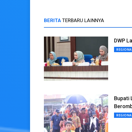
BERITA
TERBARU LAINNYA
DWP Lan
REGIONA
Bupati 
Berom
REGIONA