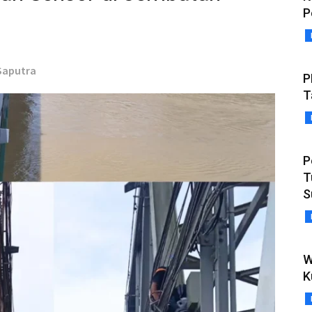
P
 Saputra
P
T
P
T
S
W
K