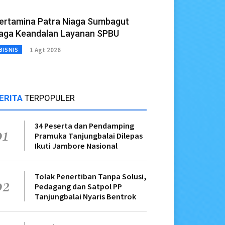
ertamina Patra Niaga Sumbagut
aga Keandalan Layanan SPBU
1 Agt 2026
BISNIS
ERITA
TERPOPULER
34 Peserta dan Pendamping
01
Pramuka Tanjungbalai Dilepas
Ikuti Jambore Nasional
Tolak Penertiban Tanpa Solusi,
02
Pedagang dan Satpol PP
Tanjungbalai Nyaris Bentrok