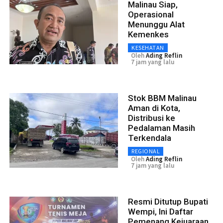
Malinau Siap,
Operasional
Menunggu Alat
Kemenkes
KESEHATAN
Oleh
Ading Reflin
7 jam yang lalu
Stok BBM Malinau
Aman di Kota,
Distribusi ke
Pedalaman Masih
Terkendala
REGIONAL
Oleh
Ading Reflin
7 jam yang lalu
Resmi Ditutup Bupati
Wempi, Ini Daftar
Pemenang Kejuaraan