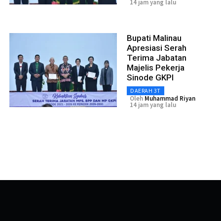
14 jam yang lalu
Bupati Malinau
Apresiasi Serah
Terima Jabatan
Majelis Pekerja
Sinode GKPI
DAERAH 3T
Oleh
Muhammad Riyan
14 jam yang lalu