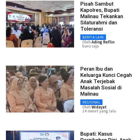
Pisah Sambut
Kapolres, Bupati
Malinau Tekankan
Silaturahmi dan
Toleransi
BERITA LAIN
Oleh
Ading Reflin
baru saja
Peran Ibu dan
Keluarga Kunci Cegah
Anak Terjebak
Masalah Sosial di
Malinau
REGIONAL
Oleh
Widayat
14 menit yang lalu
Bupati: Kasus
Pernikahan Dini, Anak