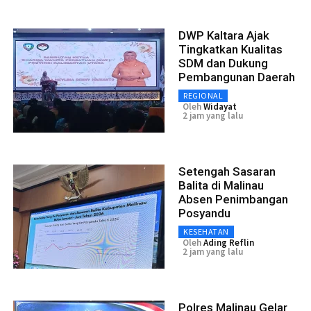
DWP Kaltara Ajak
Tingkatkan Kualitas
SDM dan Dukung
Pembangunan Daerah
REGIONAL
Oleh
Widayat
2 jam yang lalu
Setengah Sasaran
Balita di Malinau
Absen Penimbangan
Posyandu
KESEHATAN
Oleh
Ading Reflin
2 jam yang lalu
Polres Malinau Gelar