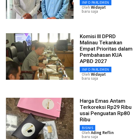
INFO PARLEMEN
Oleh
Widayat
baru saja
Komisi III DPRD
Malinau Tekankan
Empat Prioritas dalam
Pembahasan KUA
APBD 2027
INFO PARLEMEN
Oleh
Widayat
baru saja
Harga Emas Antam
Terkoreksi Rp29 Ribu
usai Penguatan Rp80
Ribu
BISNIS
Oleh
Ading Reflin
baru saja