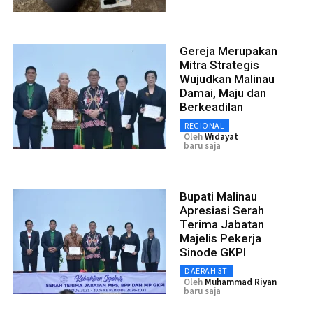
Gereja Merupakan
Mitra Strategis
Wujudkan Malinau
Damai, Maju dan
Berkeadilan
REGIONAL
Oleh
Widayat
baru saja
Bupati Malinau
Apresiasi Serah
Terima Jabatan
Majelis Pekerja
Sinode GKPI
DAERAH 3T
Oleh
Muhammad Riyan
baru saja