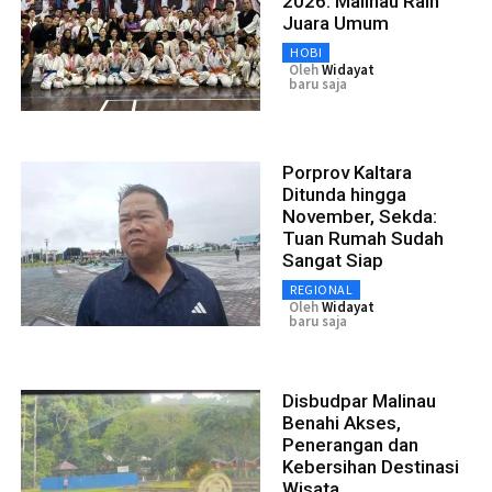
2026: Malinau Raih
Juara Umum
HOBI
Oleh
Widayat
baru saja
Porprov Kaltara
Ditunda hingga
November, Sekda:
Tuan Rumah Sudah
Sangat Siap
REGIONAL
Oleh
Widayat
baru saja
Disbudpar Malinau
Benahi Akses,
Penerangan dan
Kebersihan Destinasi
Wisata