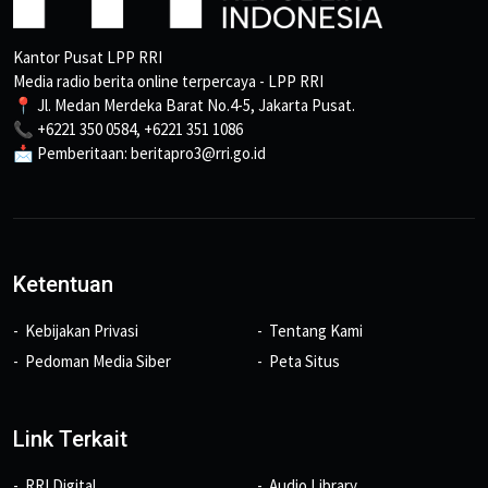
Kantor Pusat LPP RRI
Media radio berita online terpercaya - LPP RRI
📍 Jl. Medan Merdeka Barat No.4-5, Jakarta Pusat.
📞 +6221 350 0584, +6221 351 1086
📩 Pemberitaan: beritapro3@rri.go.id
Ketentuan
Kebijakan Privasi
Tentang Kami
Pedoman Media Siber
Peta Situs
Link Terkait
RRI Digital
Audio Library