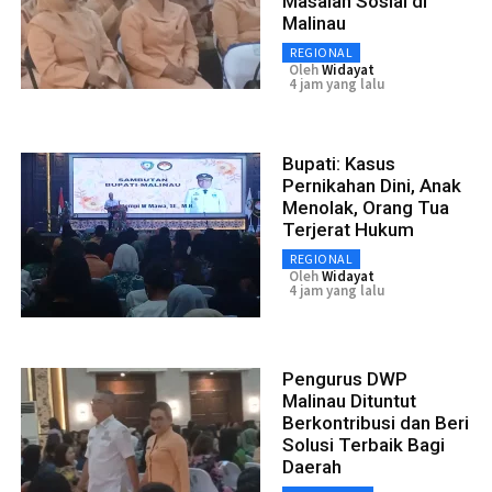
Masalah Sosial di
Malinau
REGIONAL
Oleh
Widayat
4 jam yang lalu
Bupati: Kasus
Pernikahan Dini, Anak
Menolak, Orang Tua
Terjerat Hukum
REGIONAL
Oleh
Widayat
4 jam yang lalu
Pengurus DWP
Malinau Dituntut
Berkontribusi dan Beri
Solusi Terbaik Bagi
Daerah