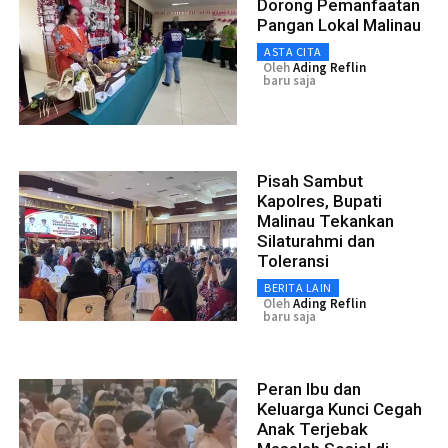
Dorong Pemanfaatan
Pangan Lokal Malinau
ASTA CITA
Oleh
Ading Reflin
baru saja
Pisah Sambut
Kapolres, Bupati
Malinau Tekankan
Silaturahmi dan
Toleransi
BERITA LAIN
Oleh
Ading Reflin
baru saja
Peran Ibu dan
Keluarga Kunci Cegah
Anak Terjebak