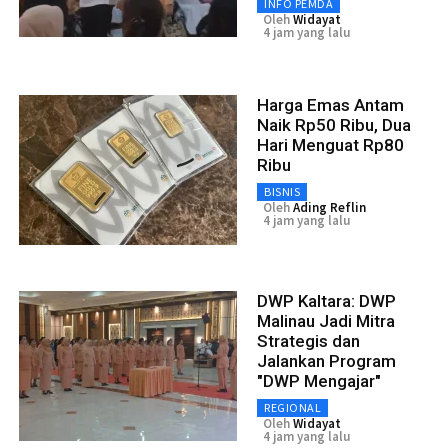
INFO PEMDA
Oleh
Widayat
4 jam yang lalu
Harga Emas Antam
Naik Rp50 Ribu, Dua
Hari Menguat Rp80
Ribu
BISNIS
Oleh
Ading Reflin
4 jam yang lalu
DWP Kaltara: DWP
Malinau Jadi Mitra
Strategis dan
Jalankan Program
"DWP Mengajar"
REGIONAL
Oleh
Widayat
4 jam yang lalu