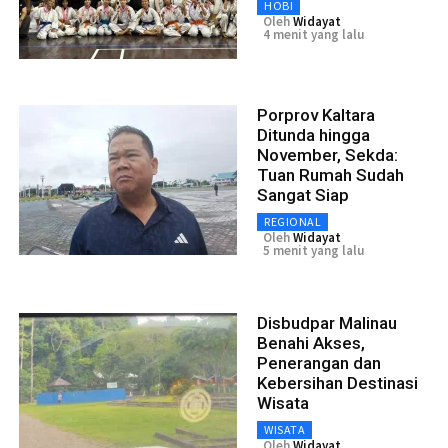
HOBI
Oleh
Widayat
4 menit yang lalu
Porprov Kaltara
Ditunda hingga
November, Sekda:
Tuan Rumah Sudah
Sangat Siap
REGIONAL
Oleh
Widayat
5 menit yang lalu
Disbudpar Malinau
Benahi Akses,
Penerangan dan
Kebersihan Destinasi
Wisata
WISATA
Oleh
Widayat