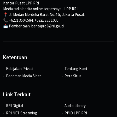
Kantor Pusat LPP RRI
Media radio berita online terpercaya - LPP RRI
📍 Jl. Medan Merdeka Barat No.4-5, Jakarta Pusat.
📞 +6221 350 0584, +6221 351 1086
📩 Pemberitaan: beritapro3@rri.go.id
Ketentuan
Kebijakan Privasi
Tentang Kami
Pedoman Media Siber
Peta Situs
Link Terkait
RRI Digital
Audio Library
RRI NET Streaming
PPID LPP RRI