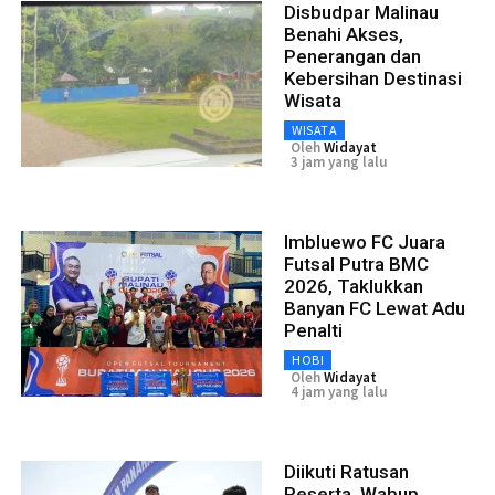
Disbudpar Malinau
Benahi Akses,
Penerangan dan
Kebersihan Destinasi
Wisata
WISATA
Oleh
Widayat
3 jam yang lalu
Imbluewo FC Juara
Futsal Putra BMC
2026, Taklukkan
Banyan FC Lewat Adu
Penalti
HOBI
Oleh
Widayat
4 jam yang lalu
Diikuti Ratusan
Peserta, Wabup