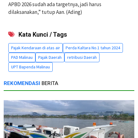
APBD 2026 sudah ada targetnya, jadi harus
dilaksanakan,” tutup Aan. (Ading)
Kata Kunci / Tags
Pajak Kendaraan di atas air
Perda Kaltara No.1 tahun 2024
PAD Malinau
Pajak Daerah
retribusi Daerah
UPT Bapenda Malinau
REKOMENDASI
BERITA