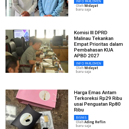
INFO PARLEMEN
Oleh
Widayat
baru saja
Komisi III DPRD
Malinau Tekankan
Empat Prioritas dalam
Pembahasan KUA
APBD 2027
INFO PARLEMEN
Oleh
Widayat
baru saja
Harga Emas Antam
Terkoreksi Rp29 Ribu
usai Penguatan Rp80
Ribu
BISNIS
Oleh
Ading Reflin
baru saja