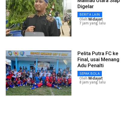
Malinau Utara Siap
Digelar
BERITA LAIN
Oleh
Widayat
7 jam yang lalu
Pelita Putra FC ke
Final, usai Menang
Adu Penalti
SEPAK BOLA
Oleh
Widayat
8 jam yang lalu