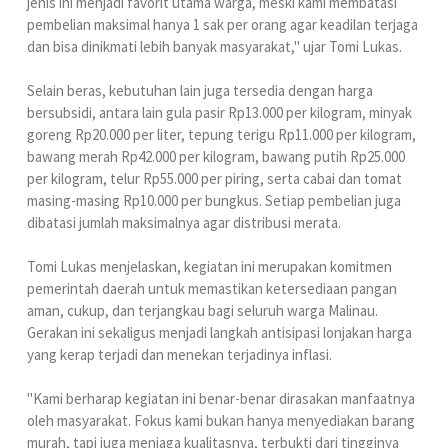
jenis ini menjadi favorit utama warga, meski kami membatasi
pembelian maksimal hanya 1 sak per orang agar keadilan terjaga
dan bisa dinikmati lebih banyak masyarakat," ujar Tomi Lukas.
Selain beras, kebutuhan lain juga tersedia dengan harga
bersubsidi, antara lain gula pasir Rp13.000 per kilogram, minyak
goreng Rp20.000 per liter, tepung terigu Rp11.000 per kilogram,
bawang merah Rp42.000 per kilogram, bawang putih Rp25.000
per kilogram, telur Rp55.000 per piring, serta cabai dan tomat
masing-masing Rp10.000 per bungkus. Setiap pembelian juga
dibatasi jumlah maksimalnya agar distribusi merata.
Tomi Lukas menjelaskan, kegiatan ini merupakan komitmen
pemerintah daerah untuk memastikan ketersediaan pangan
aman, cukup, dan terjangkau bagi seluruh warga Malinau.
Gerakan ini sekaligus menjadi langkah antisipasi lonjakan harga
yang kerap terjadi dan menekan terjadinya inflasi.
"Kami berharap kegiatan ini benar-benar dirasakan manfaatnya
oleh masyarakat. Fokus kami bukan hanya menyediakan barang
murah, tapi juga menjaga kualitasnya, terbukti dari tingginya