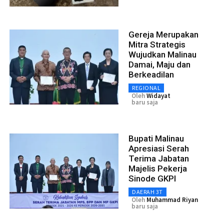
Gereja Merupakan
Mitra Strategis
Wujudkan Malinau
Damai, Maju dan
Berkeadilan
REGIONAL
Oleh
Widayat
baru saja
Bupati Malinau
Apresiasi Serah
Terima Jabatan
Majelis Pekerja
Sinode GKPI
DAERAH 3T
Oleh
Muhammad Riyan
baru saja