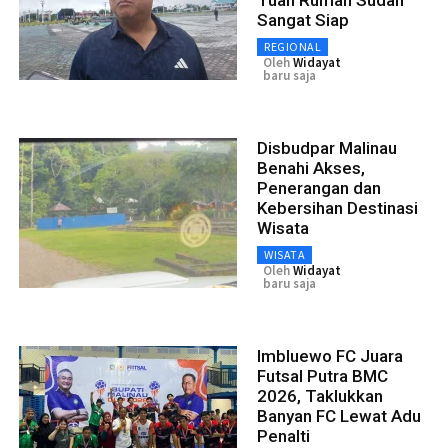
Tuan Rumah Sudah
Sangat Siap
REGIONAL
Oleh
Widayat
baru saja
Disbudpar Malinau
Benahi Akses,
Penerangan dan
Kebersihan Destinasi
Wisata
WISATA
Oleh
Widayat
baru saja
Imbluewo FC Juara
Futsal Putra BMC
2026, Taklukkan
Banyan FC Lewat Adu
Penalti