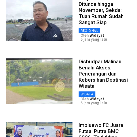
Ditunda hingga
November, Sekda:
Tuan Rumah Sudah
Sangat Siap
REGIONAL
Oleh
Widayat
6 jam yang lalu
Disbudpar Malinau
Benahi Akses,
Penerangan dan
Kebersihan Destinasi
Wisata
WISATA
Oleh
Widayat
6 jam yang lalu
Imbluewo FC Juara
Futsal Putra BMC