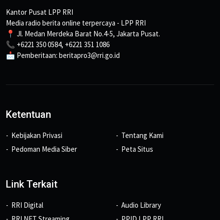
Kantor Pusat LPP RRI
Media radio berita online terpercaya - LPP RRI
📍 Jl. Medan Merdeka Barat No.4-5, Jakarta Pusat.
📞 +6221 350 0584, +6221 351 1086
📩 Pemberitaan: beritapro3@rri.go.id
Ketentuan
Kebijakan Privasi
Tentang Kami
Pedoman Media Siber
Peta Situs
Link Terkait
RRI Digital
Audio Library
RRI NET Streaming
PPID LPP RRI