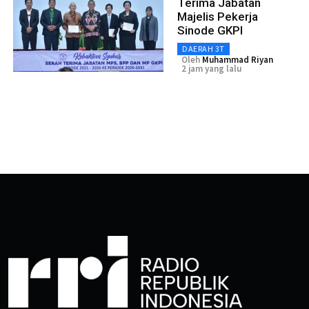
Terima Jabatan
Majelis Pekerja
Sinode GKPI
DAERAH 3T
Oleh
Muhammad Riyan
2 jam yang lalu