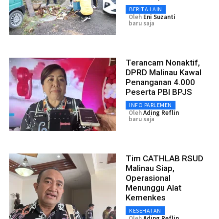
BERITA LAIN
Oleh
Eni Suzanti
baru saja
Terancam Nonaktif,
DPRD Malinau Kawal
Penanganan 4.000
Peserta PBI BPJS
INFO PARLEMEN
Oleh
Ading Reflin
baru saja
Tim CATHLAB RSUD
Malinau Siap,
Operasional
Menunggu Alat
Kemenkes
KESEHATAN
Oleh
Ading Reflin