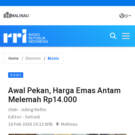
MALINAU
ID
Home
Ekonomi
Bisnis
BISNIS
Awal Pekan, Harga Emas Antam
Melemah Rp14.000
Oleh - Ading Reflin
Editor - Setiadi
16 Feb 2026 10:22 WIB
Malinau