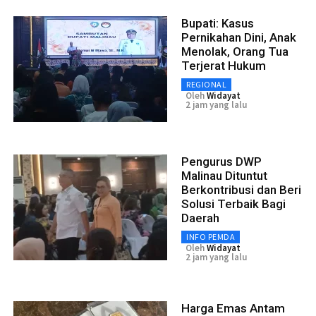
Bupati: Kasus
Pernikahan Dini, Anak
Menolak, Orang Tua
Terjerat Hukum
REGIONAL
Oleh
Widayat
2 jam yang lalu
Pengurus DWP
Malinau Dituntut
Berkontribusi dan Beri
Solusi Terbaik Bagi
Daerah
INFO PEMDA
Oleh
Widayat
2 jam yang lalu
Harga Emas Antam