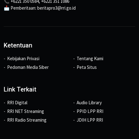
📞 +6221 350 0584, +6221 351 1086
📩 Pemberitaan: beritapro3@rri.go.id
Ketentuan
Kebijakan Privasi
Tentang Kami
Pedoman Media Siber
Peta Situs
Link Terkait
RRI Digital
Audio Library
RRI NET Streaming
PPID LPP RRI
RRI Radio Streaming
JDIH LPP RRI