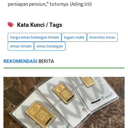
persiapan pensiun,” tuturnya. (Ading/sti)
Kata Kunci / Tags
harga emas batangan Antam
logam mulia
investasi emas
emas Antam
emas batangan
REKOMENDASI
BERITA