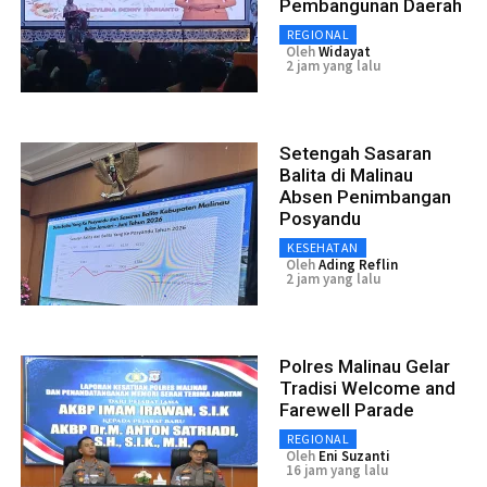
Pembangunan Daerah
REGIONAL
Oleh
Widayat
2 jam yang lalu
Setengah Sasaran
Balita di Malinau
Absen Penimbangan
Posyandu
KESEHATAN
Oleh
Ading Reflin
2 jam yang lalu
Polres Malinau Gelar
Tradisi Welcome and
Farewell Parade
REGIONAL
Oleh
Eni Suzanti
16 jam yang lalu