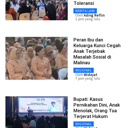
Toleransi
BERITA LAIN
Oleh
Ading Reflin
2 jam yang lalu
Peran Ibu dan
Keluarga Kunci Cegah
Anak Terjebak
Masalah Sosial di
Malinau
REGIONAL
Oleh
Widayat
7 jam yang lalu
Bupati: Kasus
Pernikahan Dini, Anak
Menolak, Orang Tua
Terjerat Hukum
REGIONAL