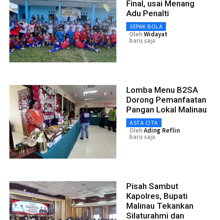
Final, usai Menang
Adu Penalti
SEPAK BOLA
Oleh
Widayat
baru saja
Lomba Menu B2SA
Dorong Pemanfaatan
Pangan Lokal Malinau
ASTA CITA
Oleh
Ading Reflin
baru saja
Pisah Sambut
Kapolres, Bupati
Malinau Tekankan
Silaturahmi dan