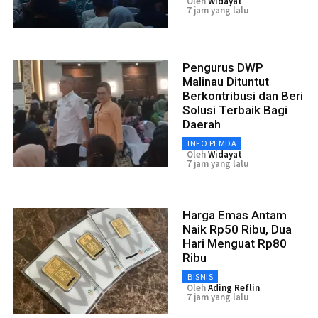
Oleh
Widayat
7 jam yang lalu
Pengurus DWP
Malinau Dituntut
Berkontribusi dan Beri
Solusi Terbaik Bagi
Daerah
INFO PEMDA
Oleh
Widayat
7 jam yang lalu
Harga Emas Antam
Naik Rp50 Ribu, Dua
Hari Menguat Rp80
Ribu
BISNIS
Oleh
Ading Reflin
7 jam yang lalu