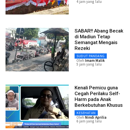
4 jam yang lalu
SABAR!! Abang Becak
di Madiun Tetap
Semangat Mengais
Rezeki
SUDUT PANDANG
Oleh
Imam Malik
5 jam yang lalu
Kenali Pemicu guna
Cegah Perilaku Self-
Harm pada Anak
Berkebutuhan Khusus
KESEHATAN
Oleh
Nindi Aprilia
6 jam yang lalu