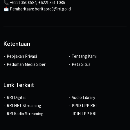
📞 +6221 350 0584, +6221 351 1086
📩 Pemberitaan: beritapro3@rri.go.id
Ketentuan
Kebijakan Privasi
Tentang Kami
Pedoman Media Siber
Peta Situs
Link Terkait
RRI Digital
Audio Library
RRI NET Streaming
PPID LPP RRI
RRI Radio Streaming
JDIH LPP RRI