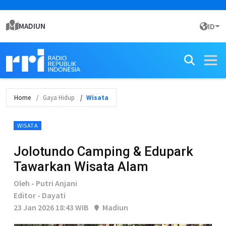
MADIUN
ID
Home
Gaya Hidup
Wisata
WISATA
Jolotundo Camping & Edupark
Tawarkan Wisata Alam
Oleh - Putri Anjani
Editor - Dayati
23 Jan 2026 18:43 WIB
Madiun