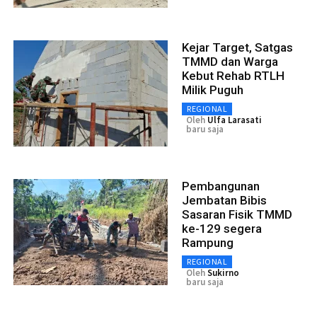
Kejar Target, Satgas
TMMD dan Warga
Kebut Rehab RTLH
Milik Puguh
REGIONAL
Oleh
Ulfa Larasati
baru saja
Pembangunan
Jembatan Bibis
Sasaran Fisik TMMD
ke-129 segera
Rampung
REGIONAL
Oleh
Sukirno
baru saja