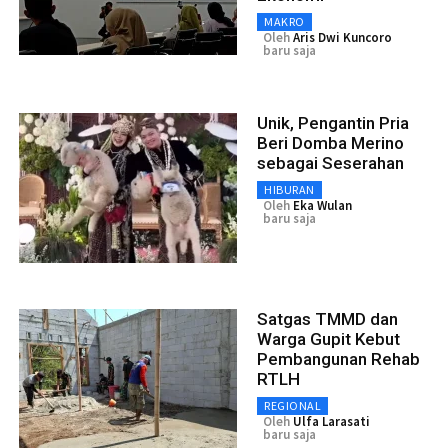
MAKRO
Oleh
Aris Dwi Kuncoro
baru saja
Unik, Pengantin Pria
Beri Domba Merino
sebagai Seserahan
HIBURAN
Oleh
Eka Wulan
baru saja
Satgas TMMD dan
Warga Gupit Kebut
Pembangunan Rehab
RTLH
REGIONAL
Oleh
Ulfa Larasati
baru saja