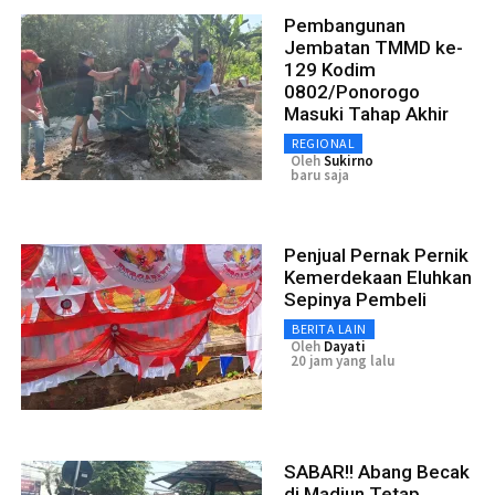
Pembangunan
Jembatan TMMD ke-
129 Kodim
0802/Ponorogo
Masuki Tahap Akhir
REGIONAL
Oleh
Sukirno
baru saja
Penjual Pernak Pernik
Kemerdekaan Eluhkan
Sepinya Pembeli
BERITA LAIN
Oleh
Dayati
20 jam yang lalu
SABAR!! Abang Becak
di Madiun Tetap