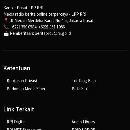
Kantor Pusat LPP RRI
Media radio berita online terpercaya - LPP RRI
📍 Jl. Medan Merdeka Barat No.4-5, Jakarta Pusat.
📞 +6221 350 0584, +6221 351 1086
📩 Pemberitaan: beritapro3@rri.go.id
Ketentuan
Kebijakan Privasi
Tentang Kami
Pedoman Media Siber
Peta Situs
Link Terkait
RRI Digital
Audio Library
RRI NET Streaming
PPID LPP RRI