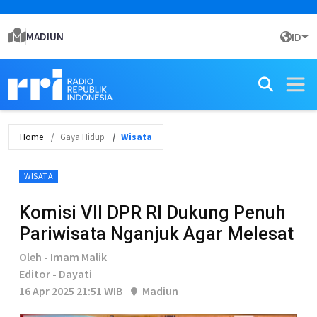
MADIUN
ID
Home
Gaya Hidup
Wisata
WISATA
Komisi VII DPR RI Dukung Penuh
Pariwisata Nganjuk Agar Melesat
Oleh - Imam Malik
Editor - Dayati
16 Apr 2025 21:51 WIB
Madiun