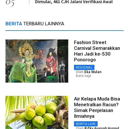
05
Dimulai, 461 CJH Jalani Verifikasi Awal
BERITA
TERBARU LAINNYA
Fashion Street
Carnival Semarakkan
Hari Jadi ke-530
Ponorogo
REGIONAL
Oleh
Eka Wulan
baru saja
Air Kelapa Muda Bisa
Menetralkan Racun?
Simak Penjelasan
Ilmiahnya
BERITA LAIN
Oleh
Rifky Avaivah Husnul