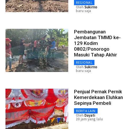
REGIONAL
Oleh
Sukirno
baru saja
Pembangunan
Jembatan TMMD ke-
129 Kodim
0802/Ponorogo
Masuki Tahap Akhir
REGIONAL
Oleh
Sukirno
baru saja
Penjual Pernak Pernik
Kemerdekaan Eluhkan
Sepinya Pembeli
BERITA LAIN
Oleh
Dayati
20 jam yang lalu