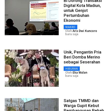
BI Dorong Transaksi
Digital Kota Madiun,
untuk Genjot
Pertumbuhan
Ekonomi
MAKRO
Oleh
Aris Dwi Kuncoro
baru saja
Unik, Pengantin Pria
Beri Domba Merino
sebagai Seserahan
HIBURAN
Oleh
Eka Wulan
baru saja
Satgas TMMD dan
Warga Gupit Kebut
Pembangunan Rehab