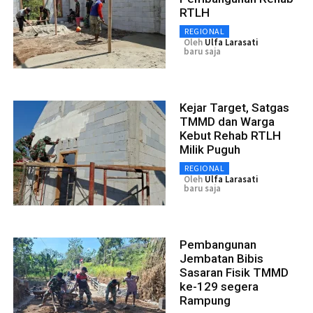
RTLH
REGIONAL
Oleh
Ulfa Larasati
baru saja
Kejar Target, Satgas
TMMD dan Warga
Kebut Rehab RTLH
Milik Puguh
REGIONAL
Oleh
Ulfa Larasati
baru saja
Pembangunan
Jembatan Bibis
Sasaran Fisik TMMD
ke-129 segera
Rampung