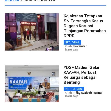
Kejaksaan Tetapkan
SN Tersangka Kasus
Dugaan Korupsi
Tunjangan Perumahan
DPRD
REGIONAL
Oleh
Eka Wulan
baru saja
YDSF Madiun Gelar
KAAFAH, Perkuat
Keluarga sebagai
Benteng
BERITA LAIN
Oleh
Rifky Avaivah Husnul
baru saja