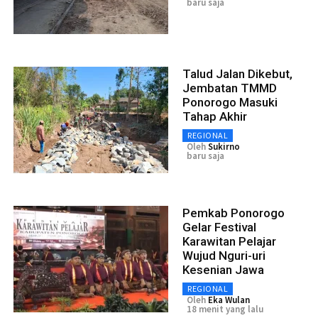
baru saja
Talud Jalan Dikebut,
Jembatan TMMD
Ponorogo Masuki
Tahap Akhir
REGIONAL
Oleh
Sukirno
baru saja
Pemkab Ponorogo
Gelar Festival
Karawitan Pelajar
Wujud Nguri-uri
Kesenian Jawa
REGIONAL
Oleh
Eka Wulan
18 menit yang lalu