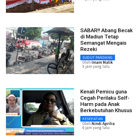
SABAR!! Abang Becak
di Madiun Tetap
Semangat Mengais
Rezeki
SUDUT PANDANG
Oleh
Imam Malik
5 jam yang lalu
Kenali Pemicu guna
Cegah Perilaku Self-
Harm pada Anak
Berkebutuhan Khusus
KESEHATAN
Oleh
Nindi Aprilia
6 jam yang lalu