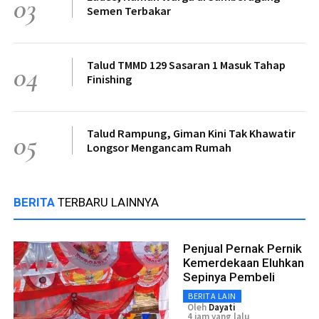
03
Semen Terbakar
Talud TMMD 129 Sasaran 1 Masuk Tahap
04
Finishing
Talud Rampung, Giman Kini Tak Khawatir
05
Longsor Mengancam Rumah
BERITA
TERBARU LAINNYA
Penjual Pernak Pernik
Kemerdekaan Eluhkan
Sepinya Pembeli
BERITA LAIN
Oleh
Dayati
4 jam yang lalu