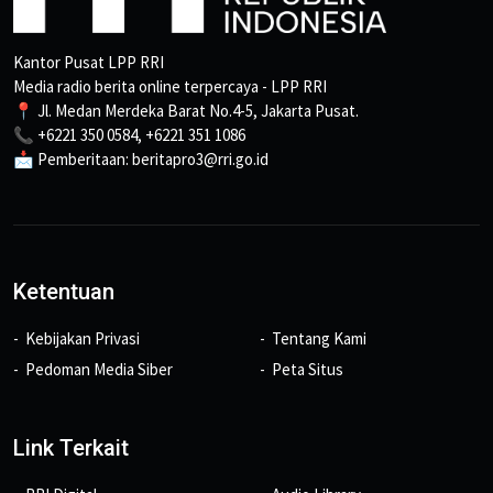
Kantor Pusat LPP RRI
Media radio berita online terpercaya - LPP RRI
📍 Jl. Medan Merdeka Barat No.4-5, Jakarta Pusat.
📞 +6221 350 0584, +6221 351 1086
📩 Pemberitaan: beritapro3@rri.go.id
Ketentuan
Kebijakan Privasi
Tentang Kami
Pedoman Media Siber
Peta Situs
Link Terkait