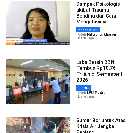
Dampak Psikologis
akibat Trauma
Bonding dan Cara
Mengatasinya
KESEHATAN
Oleh
Miftachul Kharom
baru saja
Laba Bersih BBNI
Tembus Rp10,76
Triliun di Semester I
2026
BISNIS
Oleh
LPU Madiun
baru saja
Sumur Bor untuk Atasi
Krisis Air Jangka
Panjang