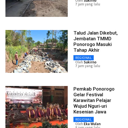
Oleh
Sukirno
7 jam yang lalu
Talud Jalan Dikebut,
Jembatan TMMD
Ponorogo Masuki
Tahap Akhir
REGIONAL
Oleh
Sukirno
7 jam yang lalu
Pemkab Ponorogo
Gelar Festival
Karawitan Pelajar
Wujud Nguri-uri
Kesenian Jawa
REGIONAL
Oleh
Eka Wulan
8 jam yang lalu