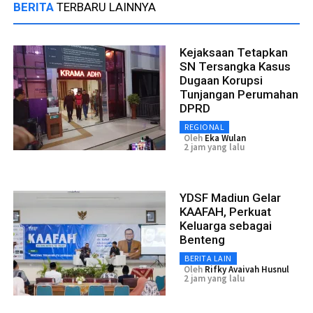
BERITA
TERBARU LAINNYA
Kejaksaan Tetapkan
SN Tersangka Kasus
Dugaan Korupsi
Tunjangan Perumahan
DPRD
REGIONAL
Oleh
Eka Wulan
2 jam yang lalu
YDSF Madiun Gelar
KAAFAH, Perkuat
Keluarga sebagai
Benteng
BERITA LAIN
Oleh
Rifky Avaivah Husnul
2 jam yang lalu