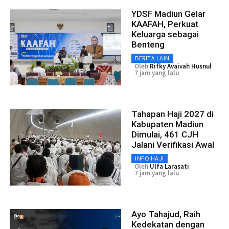
YDSF Madiun Gelar
KAAFAH, Perkuat
Keluarga sebagai
Benteng
BERITA LAIN
Oleh
Rifky Avaivah Husnul
7 jam yang lalu
Tahapan Haji 2027 di
Kabupaten Madiun
Dimulai, 461 CJH
Jalani Verifikasi Awal
INFO HAJI
Oleh
Ulfa Larasati
7 jam yang lalu
Ayo Tahajud, Raih
Kedekatan dengan