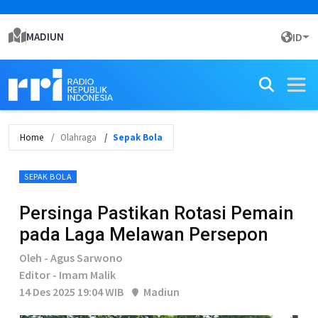
MADIUN
ID
Home
Olahraga
Sepak Bola
SEPAK BOLA
Persinga Pastikan Rotasi Pemain
pada Laga Melawan Persepon
Oleh - Agus Sarwono
Editor - Imam Malik
14 Des 2025 19:04 WIB
Madiun