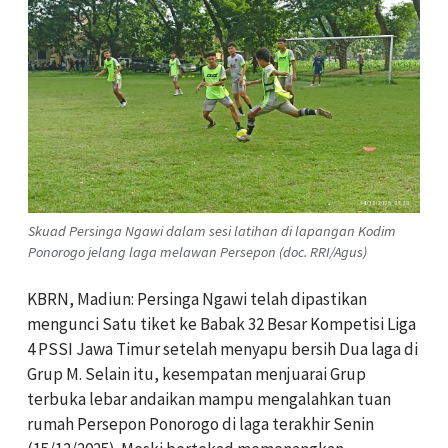
Skuad Persinga Ngawi dalam sesi latihan di lapangan Kodim
Ponorogo jelang laga melawan Persepon (doc. RRI/Agus)
KBRN, Madiun: Persinga Ngawi telah dipastikan
mengunci Satu tiket ke Babak 32 Besar Kompetisi Liga
4 PSSI Jawa Timur setelah menyapu bersih Dua laga di
Grup M. Selain itu, kesempatan menjuarai Grup
terbuka lebar andaikan mampu mengalahkan tuan
rumah Persepon Ponorogo di laga terakhir Senin