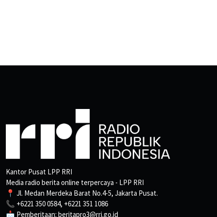
Kantor Pusat LPP RRI
Media radio berita online terpercaya - LPP RRI
📍 Jl. Medan Merdeka Barat No.4-5, Jakarta Pusat.
📞 +6221 350 0584, +6221 351 1086
📩 Pemberitaan: beritapro3@rri.go.id