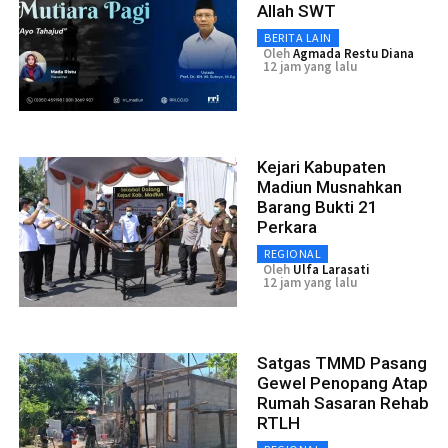
Allah SWT
BERITA LAIN
Oleh
Agmada Restu Diana
12 jam yang lalu
Kejari Kabupaten
Madiun Musnahkan
Barang Bukti 21
Perkara
REGIONAL
Oleh
Ulfa Larasati
12 jam yang lalu
Satgas TMMD Pasang
Gewel Penopang Atap
Rumah Sasaran Rehab
RTLH