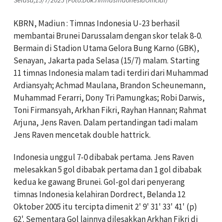
Selasa,15/7/2025 (Foto:Dok.TimnasIndonesiaOfficial)
KBRN, Madiun : Timnas Indonesia U-23 berhasil
membantai Brunei Darussalam dengan skor telak 8-0.
Bermain di Stadion Utama Gelora Bung Karno (GBK),
Senayan, Jakarta pada Selasa (15/7) malam. Starting
11 timnas Indonesia malam tadi terdiri dari Muhammad
Ardiansyah; Achmad Maulana, Brandon Scheunemann,
Muhammad Ferarri, Dony Tri Pamungkas; Robi Darwis,
Toni Firmansyah, Arkhan Fikri, Rayhan Hannan; Rahmat
Arjuna, Jens Raven. Dalam pertandingan tadi malam
Jens Raven mencetak double hattrick.
Indonesia unggul 7-0 dibabak pertama. Jens Raven
melesakkan 5 gol dibabak pertama dan 1 gol dibabak
kedua ke gawang Brunei. Gol-gol dari penyerang
timnas Indonesia kelahiran Dordrect, Belanda 12
Oktober 2005 itu tercipta dimenit 2' 9' 31' 33' 41' (p)
62'. Sementara Gol lainnya dilesakkan Arkhan Fikri di