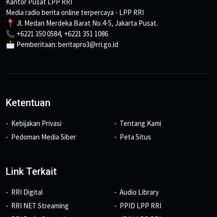
Kantor Pusat LPP RRI
Media radio berita online terpercaya - LPP RRI
📍 Jl. Medan Merdeka Barat No.4-5, Jakarta Pusat.
📞 +6221 350 0584, +6221 351 1086
📩 Pemberitaan: beritapro3@rri.go.id
Ketentuan
Kebijakan Privasi
Tentang Kami
Pedoman Media Siber
Peta Situs
Link Terkait
RRI Digital
Audio Library
RRI NET Streaming
PPID LPP RRI