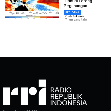
Tipis di Lereng
Pegunungan
REGIONAL
Oleh
Sukirno
7 jam yang lalu