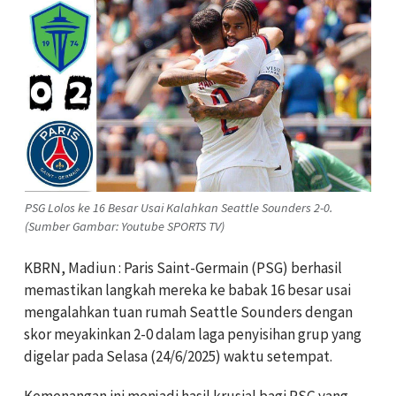
PSG Lolos ke 16 Besar Usai Kalahkan Seattle Sounders 2-0.
(Sumber Gambar: Youtube SPORTS TV)
KBRN, Madiun : Paris Saint-Germain (PSG) berhasil
memastikan langkah mereka ke babak 16 besar usai
mengalahkan tuan rumah Seattle Sounders dengan
skor meyakinkan 2-0 dalam laga penyisihan grup yang
digelar pada Selasa (24/6/2025) waktu setempat.
Kemenangan ini menjadi hasil krusial bagi PSG yang