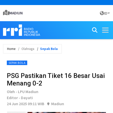
MADIUN
ID
Home
Olahraga
Sepak Bola
SEPAK BOLA
PSG Pastikan Tiket 16 Besar Usai
Menang 0-2
Oleh - LPU Madiun
Editor - Dayati
24 Jun 2025 09:11 WIB
Madiun