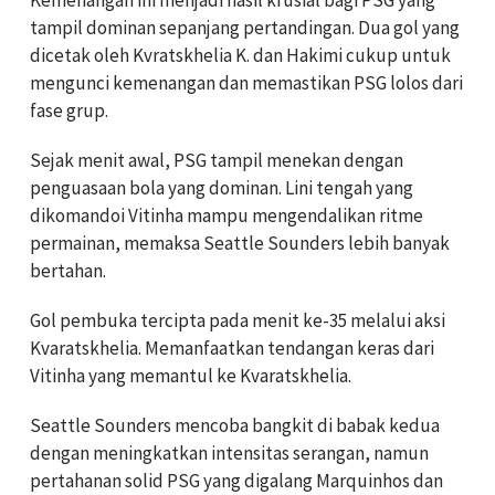
tampil dominan sepanjang pertandingan. Dua gol yang
dicetak oleh Kvratskhelia K. dan Hakimi cukup untuk
mengunci kemenangan dan memastikan PSG lolos dari
fase grup.
Sejak menit awal, PSG tampil menekan dengan
penguasaan bola yang dominan. Lini tengah yang
dikomandoi Vitinha mampu mengendalikan ritme
permainan, memaksa Seattle Sounders lebih banyak
bertahan.
Gol pembuka tercipta pada menit ke-35 melalui aksi
Kvaratskhelia. Memanfaatkan tendangan keras dari
Vitinha yang memantul ke Kvaratskhelia.
Seattle Sounders mencoba bangkit di babak kedua
dengan meningkatkan intensitas serangan, namun
pertahanan solid PSG yang digalang Marquinhos dan