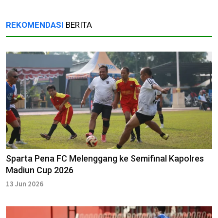
REKOMENDASI
BERITA
Sparta Pena FC Melenggang ke Semifinal Kapolres
Madiun Cup 2026
13 Jun 2026