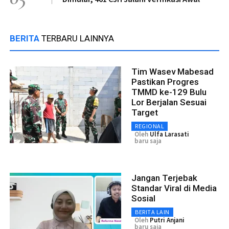
BERITA
TERBARU LAINNYA
Tim Wasev Mabesad
Pastikan Progres
TMMD ke-129 Bulu
Lor Berjalan Sesuai
Target
REGIONAL
Oleh
Ulfa Larasati
baru saja
Jangan Terjebak
Standar Viral di Media
Sosial
BERITA LAIN
Oleh
Putri Anjani
baru saja