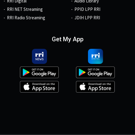
RRI Digital
Audio Library
RRI NET Streaming
PPID LPP RRI
RRI Radio Streaming
JDIH LPP RRI
Get My App