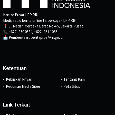
Kantor Pusat LPP RRI
Media radio berita online terpercaya - LPP RRI
📍 Jl. Medan Merdeka Barat No.4-5, Jakarta Pusat.
📞 +6221 350 0584, +6221 351 1086
📩 Pemberitaan: beritapro3@rri.go.id
Ketentuan
Kebijakan Privasi
Tentang Kami
Pedoman Media Siber
Peta Situs
Link Terkait