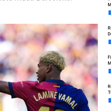
M
R
D
F
M
R
T