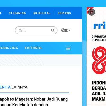
×
T
STREAMING
RRIDIGITAL
RRINEWS
ID
DUNIA 2026
EDITORIAL
ERITA
LAINNYA
apolres Magetan: Nobar Jadi Ruang
angun Kedekatan dengan