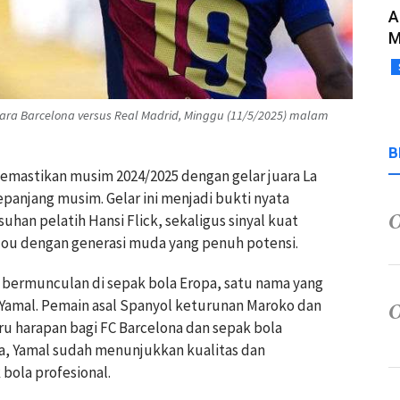
A
M
ra Barcelona versus Real Madrid, Minggu (11/5/2025) malam
B
emastikan musim 2024/2025 dengan gelar juara La
epanjang musim. Gelar ini menjadi bukti nyata
uhan pelatih Hansi Flick, sekaligus sinyal kuat
Nou dengan generasi muda yang penuh potensi.
 bermunculan di sepak bola Eropa, satu nama yang
 Yamal. Pemain asal Spanyol keturunan Maroko dan
aru harapan bagi FC Barcelona dan sepak bola
da, Yamal sudah menunjukkan kualitas dan
bola profesional.