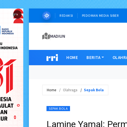
×
REDAKSI
PEDOMAN MEDIA SIBER
MADIUN
HOME
BERITA
OLAHR
Home
Olahraga
Sepak Bola
SEPAK BOLA
Lamine Yamal: Perm