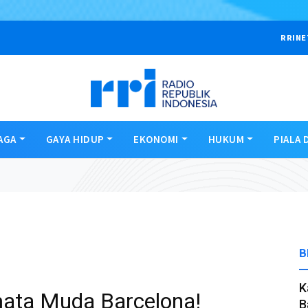
RRINE
AGA
GAYA HIDUP
EKONOMI
HUKUM
PIALA 
B
K
ata Muda Barcelona!
B