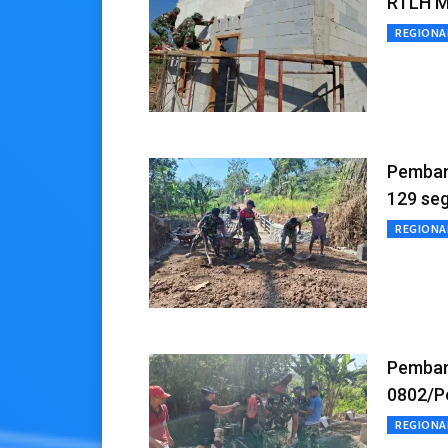
RTLH Mi
REGIONA
Pemban
129 se
REGIONA
Pemban
0802/P
REGIONA