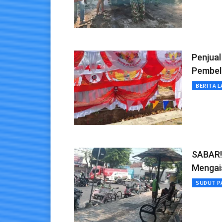
Penjual
Pembel
BERITA L
SABAR!
Mengai
SUDUT P