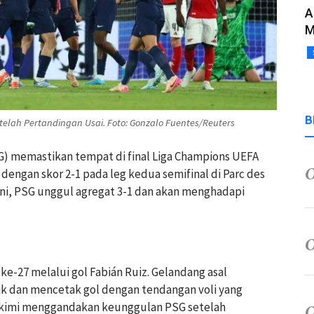
A
M
B
elah Pertandingan Usai. Foto: Gonzalo Fuentes/Reuters
G) memastikan tempat di final Liga Champions UEFA
dengan skor 2-1 pada leg kedua semifinal di Parc des
 ini, PSG unggul agregat 3-1 dan akan menghadapi
-27 melalui gol Fabián Ruiz. Gelandang asal
k dan mencetak gol dengan tendangan voli yang
akimi menggandakan keunggulan PSG setelah