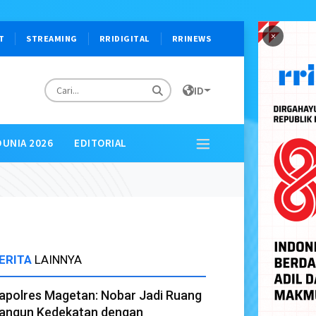
×
T
STREAMING
RRIDIGITAL
RRINEWS
ID
DUNIA 2026
EDITORIAL
ERITA
LAINNYA
apolres Magetan: Nobar Jadi Ruang
angun Kedekatan dengan