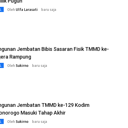
lik Puguh
Oleh
Ulfa Larasati
baru saja
L
gunan Jembatan Bibis Sasaran Fisik TMMD ke-
gera Rampung
Oleh
Sukirno
baru saja
L
gunan Jembatan TMMD ke-129 Kodim
onorogo Masuki Tahap Akhir
Oleh
Sukirno
baru saja
L