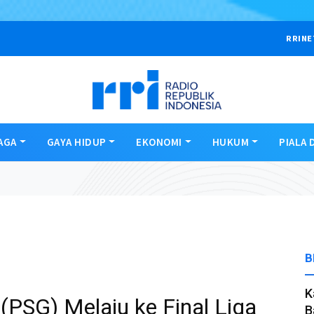
RRINE
AGA
GAYA HIDUP
EKONOMI
HUKUM
PIALA 
B
K
(PSG) Melaju ke Final Liga
B