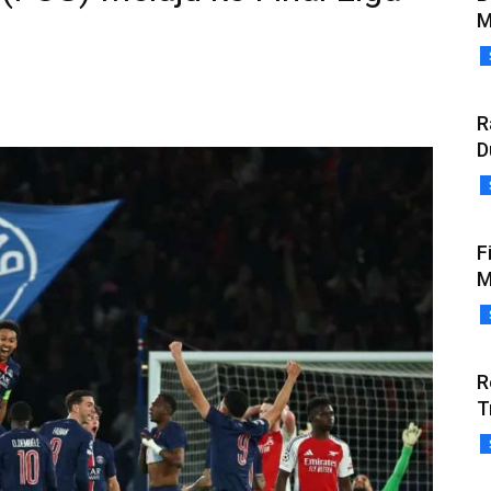
M
R
D
F
M
R
T