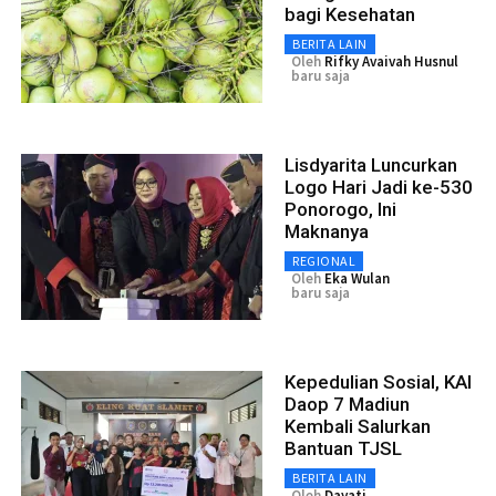
bagi Kesehatan
BERITA LAIN
Oleh
Rifky Avaivah Husnul
baru saja
Lisdyarita Luncurkan
Logo Hari Jadi ke-530
Ponorogo, Ini
Maknanya
REGIONAL
Oleh
Eka Wulan
baru saja
Kepedulian Sosial, KAI
Daop 7 Madiun
Kembali Salurkan
Bantuan TJSL
BERITA LAIN
Oleh
Dayati