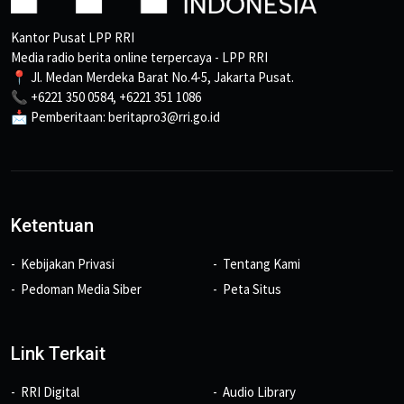
Kantor Pusat LPP RRI
Media radio berita online terpercaya - LPP RRI
📍 Jl. Medan Merdeka Barat No.4-5, Jakarta Pusat.
📞 +6221 350 0584, +6221 351 1086
📩 Pemberitaan: beritapro3@rri.go.id
Ketentuan
Kebijakan Privasi
Tentang Kami
Pedoman Media Siber
Peta Situs
Link Terkait
RRI Digital
Audio Library