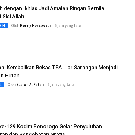
 dengan Ikhlas Jadi Amalan Ringan Bernilai
 Sisi Allah
Oleh
Ronny Heraswadi
6 jam yang lalu
AIN
ni Kembalikan Bekas TPA Liar Sarangan Menjadi
n Hutan
Oleh
Yusron Al Fatah
6 jam yang lalu
L
e-129 Kodim Ponorogo Gelar Penyuluhan
tan dan Pengobatan Gratis