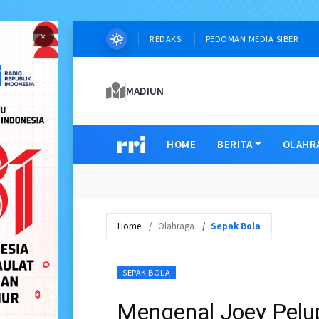
×
REDAKSI
PEDOMAN MEDIA SIBER
MADIUN
HOME
BERITA
OLAHR
Home
Olahraga
Sepak Bola
SEPAK BOLA
Mengenal Joey Pelu