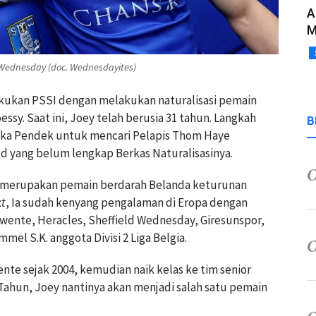
A
M
 Wednesday (doc. Wednesdayites)
akukan PSSI dengan melakukan naturalisasi pemain
essy. Saat ini, Joey telah berusia 31 tahun. Langkah
B
angka Pendek untuk mencari Pelapis Thom Haye
ld yang belum lengkap Berkas Naturalisasinya.
y merupakan pemain berdarah Belanda keturunan
kt
, Ia sudah kenyang pengalaman di Eropa dengan
wente, Heracles, Sheffield Wednesday, Giresunspor,
el S.K. anggota Divisi 2 Liga Belgia.
te sejak 2004, kemudian naik kelas ke tim senior
Tahun, Joey nantinya akan menjadi salah satu pemain