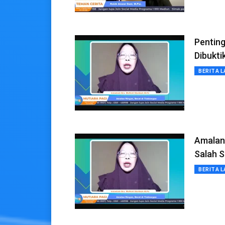
Penting
Dibukt
BERITA L
Amalan 
Salah S
BERITA L