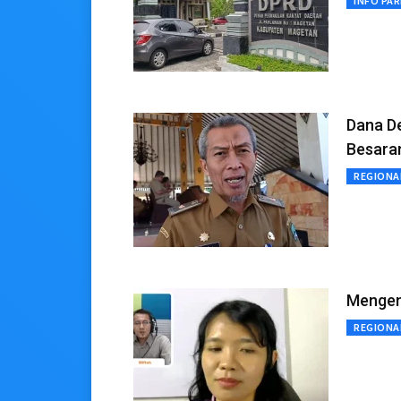
INFO PA
Dana D
Besara
REGIONA
Mengen
REGIONA