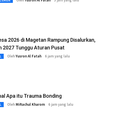
Oleh
Yusron Al Fatah
5 jam yang lalu
RLEMEN
esa 2026 di Magetan Rampung Disalurkan,
n 2027 Tunggu Aturan Pusat
Oleh
Yusron Al Fatah
6 jam yang lalu
L
al Apa itu Trauma Bonding
Oleh
Miftachul Kharom
6 jam yang lalu
L