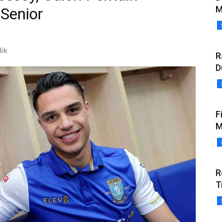
M
 Senior
lik
R
D
F
M
R
T