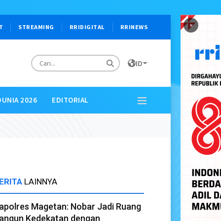
×
T
STREAMING
RRIDIGITAL
RRINEWS
ID
DUNIA 2026
EDITORIAL
ERITA
LAINNYA
apolres Magetan: Nobar Jadi Ruang
angun Kedekatan dengan