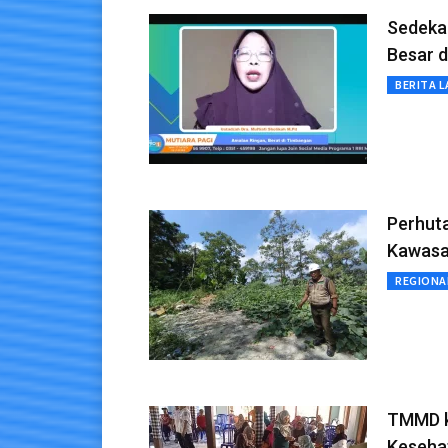
Sedekah
Besar di
BERITA L
Perhuta
Kawasa
REGIONA
TMMD k
Keseha