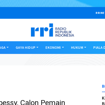
RRINE
AGA
GAYA HIDUP
EKONOMI
HUKUM
PIALA 
B
K
pessy, Calon Pemain
B