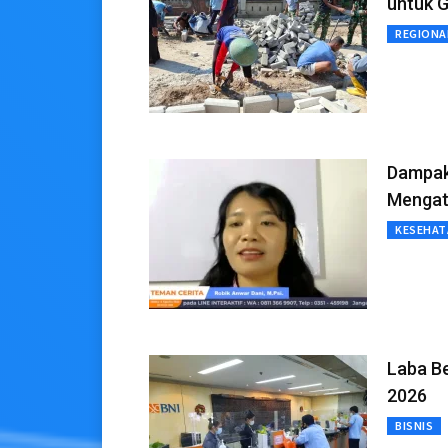
untuk G
REGIONA
Dampak
Mengat
KESEHAT
Laba Be
2026
BISNIS