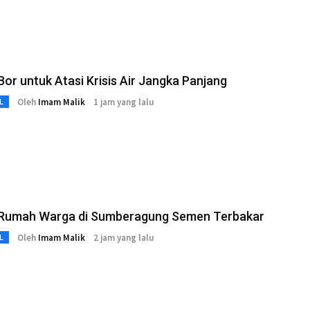
or untuk Atasi Krisis Air Jangka Panjang
Oleh
Imam Malik
1 jam yang lalu
L
 Rumah Warga di Sumberagung Semen Terbakar
Oleh
Imam Malik
2 jam yang lalu
L