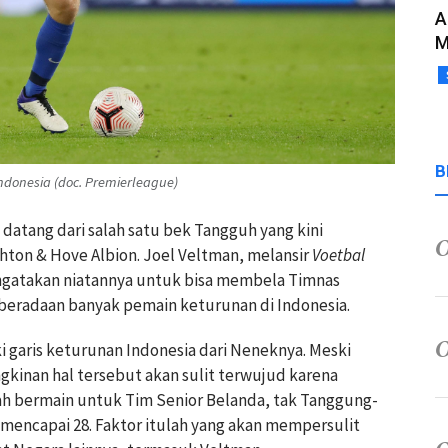
A
M
B
donesia (doc. Premierleague)
datang dari salah satu bek Tangguh yang kini
ton & Hove Albion. Joel Veltman, melansir
Voetbal
ngatakan niatannya untuk bisa membela Timnas
eberadaan banyak pemain keturunan di Indonesia.
 garis keturunan Indonesia dari Neneknya. Meski
kinan hal tersebut akan sulit terwujud karena
nah bermain untuk Tim Senior Belanda, tak Tanggung-
encapai 28. Faktor itulah yang akan mempersulit