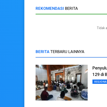
REKOMENDASI
BERITA
Tidak 
BERITA
TERBARU LAINNYA
Penyul
129 di 
REGIONA