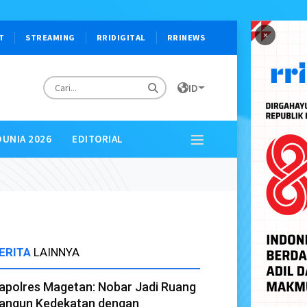
×
T
STREAMING
RRIDIGITAL
RRINEWS
ID
DUNIA 2026
EDITORIAL
ERITA
LAINNYA
apolres Magetan: Nobar Jadi Ruang
angun Kedekatan dengan