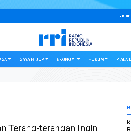
RRINE
AGA
GAYA HIDUP
EKONOMI
HUKUM
PIALA 
B
K
n Terang-terangan Ingin
B