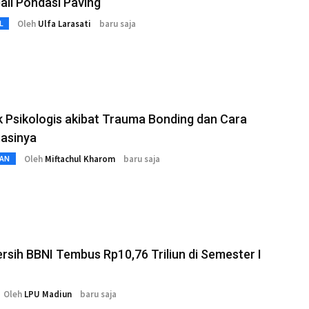
ali Pondasi Paving
Oleh
Ulfa Larasati
baru saja
L
 Psikologis akibat Trauma Bonding dan Cara
asinya
Oleh
Miftachul Kharom
baru saja
AN
rsih BBNI Tembus Rp10,76 Triliun di Semester I
Oleh
LPU Madiun
baru saja