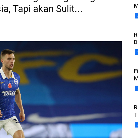
M
, Tapi akan Sulit...
R
D
F
M
R
T