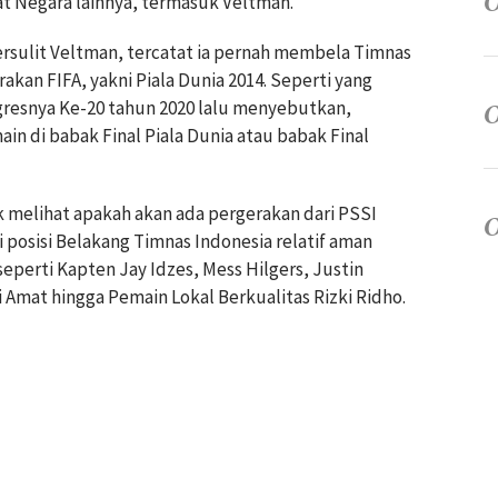
t Negara lainnya, termasuk Veltman.
sulit Veltman, tercatat ia pernah membela Timnas
akan FIFA, yakni Piala Dunia 2014. Seperti yang
gresnya Ke-20 tahun 2020 lalu menyebutkan,
ain di babak Final Piala Dunia atau babak Final
ik melihat apakah akan ada pergerakan dari PSSI
 posisi Belakang Timnas Indonesia relatif aman
perti Kapten Jay Idzes, Mess Hilgers, Justin
i Amat hingga Pemain Lokal Berkualitas Rizki Ridho.