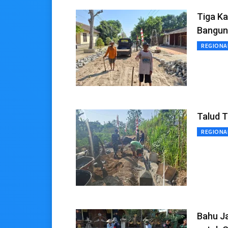
Tiga Ka
Bangun
REGIONA
Talud 
REGIONA
Bahu J