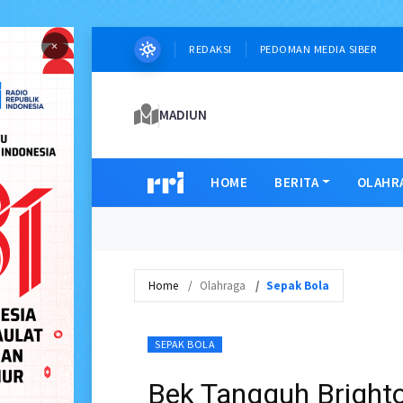
×
REDAKSI
PEDOMAN MEDIA SIBER
MADIUN
HOME
BERITA
OLAHR
Home
Olahraga
Sepak Bola
SEPAK BOLA
Bek Tangguh Brighto