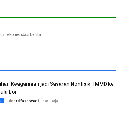
ada rekomendasi berita
uhan Keagamaan jadi Sasaran Nonfisik TMMD ke-
Bulu Lor
Oleh
Ulfa Larasati
baru saja
L