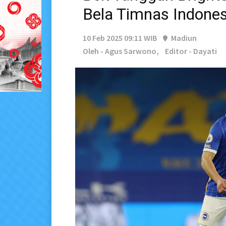
Bela Timnas Indonesia
10 Feb 2025 09:11 WIB
Madiun
Oleh - Agus Sarwono,
Editor - Dayati