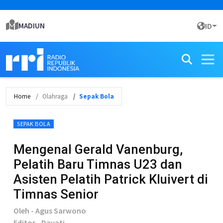
MADIUN
ID
Home
Olahraga
Sepak Bola
SEPAK BOLA
Mengenal Gerald Vanenburg,
Pelatih Baru Timnas U23 dan
Asisten Pelatih Patrick Kluivert di
Timnas Senior
Oleh - Agus Sarwono
Editor - Dayati