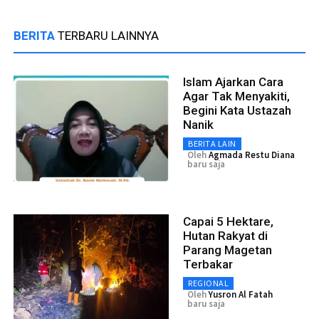
BERITA
TERBARU LAINNYA
Islam Ajarkan Cara
Agar Tak Menyakiti,
Begini Kata Ustazah
Nanik
BERITA LAIN
Oleh
Agmada Restu Diana
baru saja
Capai 5 Hektare,
Hutan Rakyat di
Parang Magetan
Terbakar
REGIONAL
Oleh
Yusron Al Fatah
baru saja