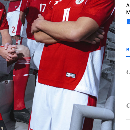
A
M
B