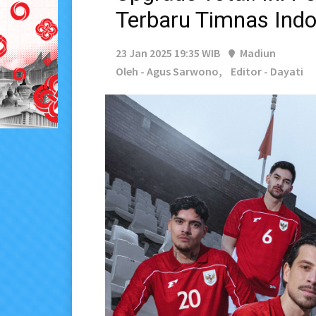
Terbaru Timnas Indo
23 Jan 2025 19:35 WIB
Madiun
Oleh - Agus Sarwono,
Editor - Dayati