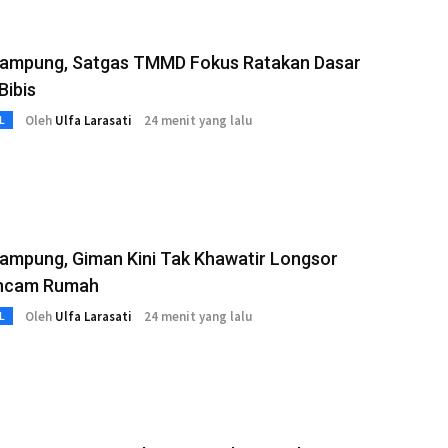
Rampung, Satgas TMMD Fokus Ratakan Dasar
Bibis
Oleh
Ulfa Larasati
24 menit yang lalu
L
ampung, Giman Kini Tak Khawatir Longsor
ncam Rumah
Oleh
Ulfa Larasati
24 menit yang lalu
L