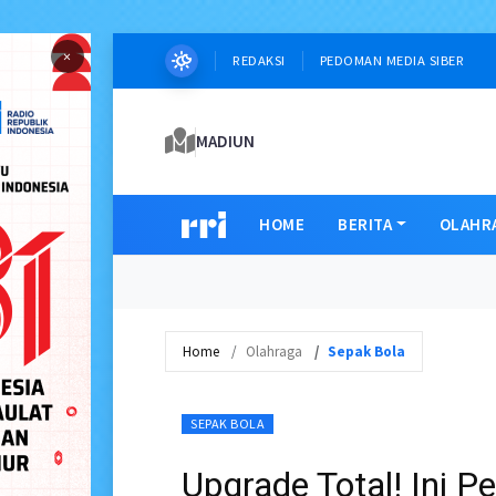
×
REDAKSI
PEDOMAN MEDIA SIBER
MADIUN
HOME
BERITA
OLAHR
Home
Olahraga
Sepak Bola
SEPAK BOLA
Upgrade Total! Ini