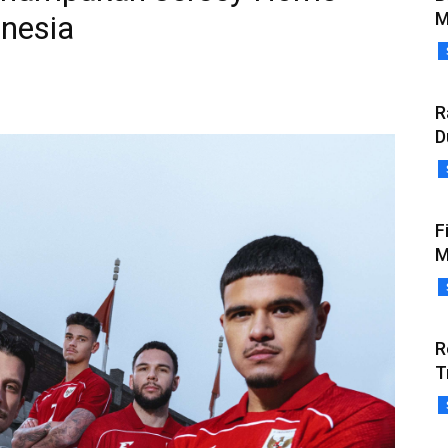
M
nesia
R
D
F
M
R
T