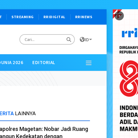
×
T
STREAMING
RRIDIGITAL
RRINEWS
ID
DUNIA 2026
EDITORIAL
ERITA
LAINNYA
apolres Magetan: Nobar Jadi Ruang
angun Kedekatan dengan