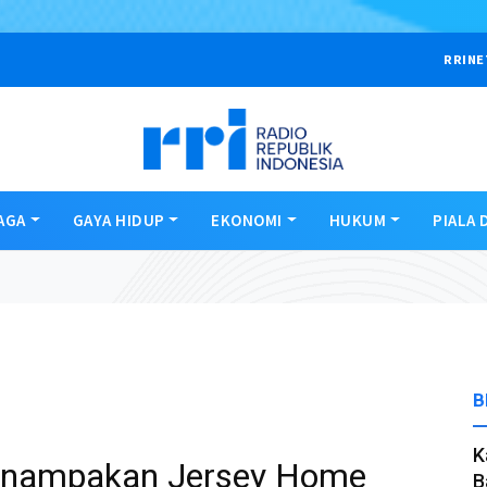
RRINE
AGA
GAYA HIDUP
EKONOMI
HUKUM
PIALA 
B
K
 Penampakan Jersey Home
B