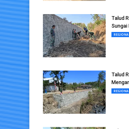
Talud 
Sungai 
REGIONA
Talud R
Menga
REGIONA