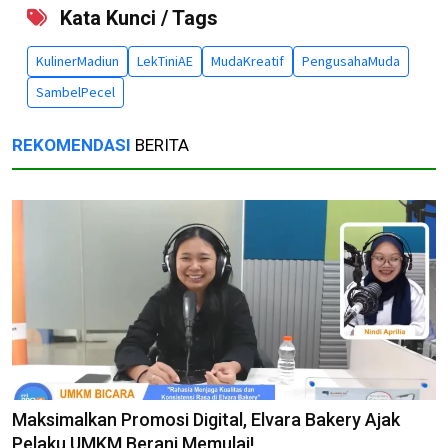
Kata Kunci / Tags
KulinerMadiun
LekTiniAE
MudaKreatif
PengusahaMuda
SambelPecel
REKOMENDASI
BERITA
Maksimalkan Promosi Digital, Elvara Bakery Ajak
Pelaku UMKM Berani Memulai!