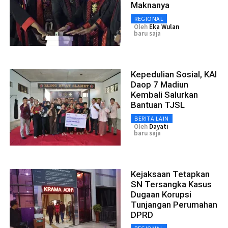
Maknanya
REGIONAL
Oleh
Eka Wulan
baru saja
Kepedulian Sosial, KAI
Daop 7 Madiun
Kembali Salurkan
Bantuan TJSL
BERITA LAIN
Oleh
Dayati
baru saja
Kejaksaan Tetapkan
SN Tersangka Kasus
Dugaan Korupsi
Tunjangan Perumahan
DPRD