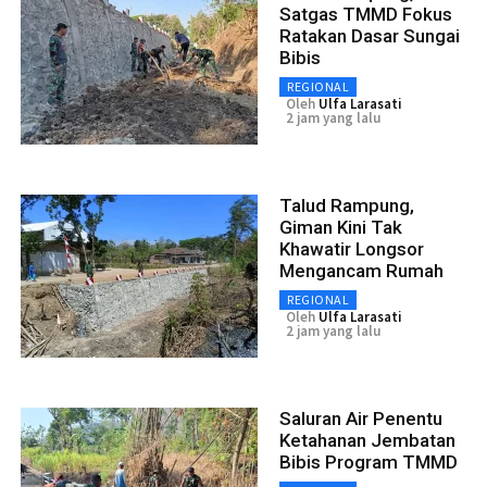
Satgas TMMD Fokus
Ratakan Dasar Sungai
Bibis
REGIONAL
Oleh
Ulfa Larasati
2 jam yang lalu
Talud Rampung,
Giman Kini Tak
Khawatir Longsor
Mengancam Rumah
REGIONAL
Oleh
Ulfa Larasati
2 jam yang lalu
Saluran Air Penentu
Ketahanan Jembatan
Bibis Program TMMD