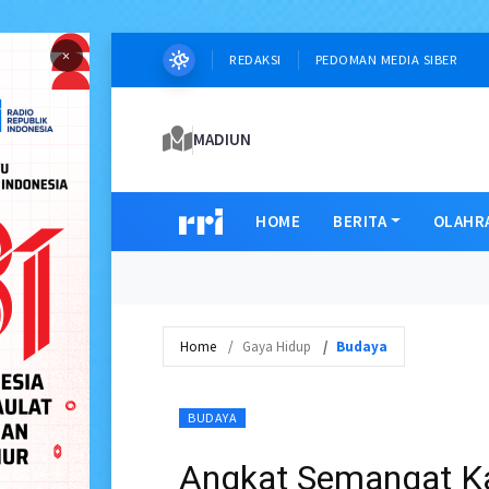
×
REDAKSI
PEDOMAN MEDIA SIBER
MADIUN
HOME
BERITA
OLAHR
Home
Gaya Hidup
Budaya
BUDAYA
Angkat Semangat Ka