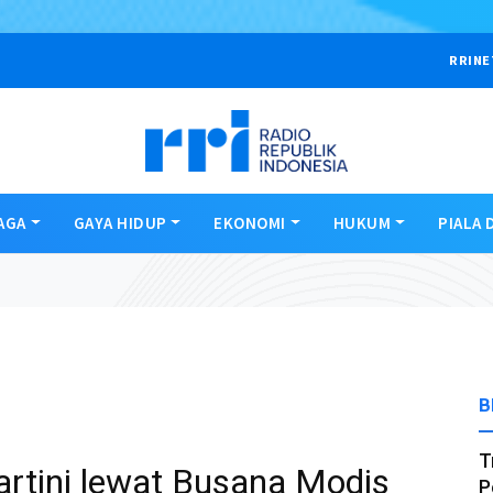
RRINE
AGA
GAYA HIDUP
EKONOMI
HUKUM
PIALA 
B
T
rtini lewat Busana Modis
P