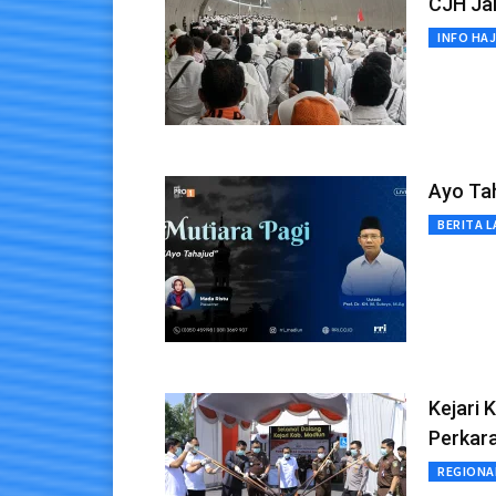
CJH Jal
INFO HAJ
Ayo Ta
BERITA L
Kejari
Perkar
REGIONA