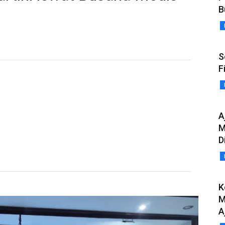
B
S
F
A
M
D
K
M
A