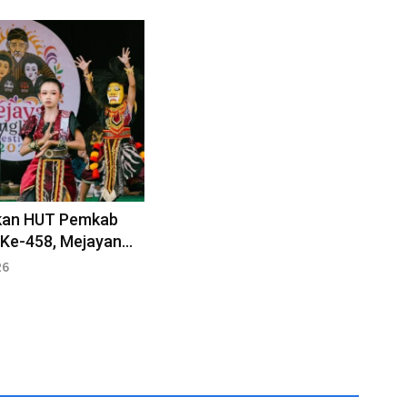
kan HUT Pemkab
 Ke-458, Mejayan
k Festival
26
kan “Gumbregah”