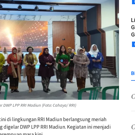
L
G
G
B
lar DWP LPP RRI Madiun (Foto: Cahaya/ RRI)
rtini di lingkungan RRI Madiun berlangsung meriah
g digelar DWP LPP RRI Madiun. Kegiatan ini menjadi
 perempuan masa kini.