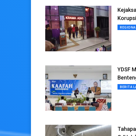
Kejaks
Korups
REGIONA
YDSF M
Benten
BERITA L
Tahapan