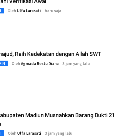
ani Verifikasi Awal
Oleh
Ulfa Larasati
baru saja
I
hajud, Raih Kedekatan dengan Allah SWT
Oleh
Agmada Restu Diana
3 jam yang lalu
AIN
 Kabupaten Madiun Musnahkan Barang Bukti 21
a
Oleh
Ulfa Larasati
3 jam yang lalu
L