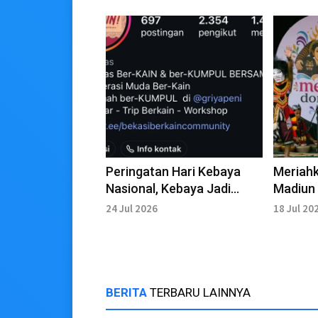
Peringatan Hari Kebaya
Meriah
Nasional, Kebaya Jadi
Madiun
Simbol Identitas Bangsa
Dongkre
24 Jul 2026
18 Jul 20
Tampil
BERITA
TERBARU LAINNYA