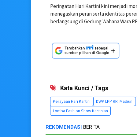
Peringatan Hari Kartini kini menjadi
menegaskan peran serta identitas perem
berlangsung di Gedung Wahana Wara RRI
Kata Kunci / Tags
Perayaan Hari Kartini
DWP LPP RRI Madiun
Lomba Fashion Show Kartinian
REKOMENDASI
BERITA