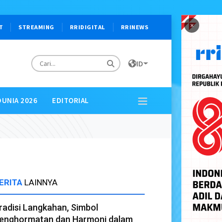
×
T
STREAMING
RRIDIGITAL
RRINEWS
ID
DUNIA 2026
EDITORIAL
ERITA
LAINNYA
radisi Langkahan, Simbol
enghormatan dan Harmoni dalam