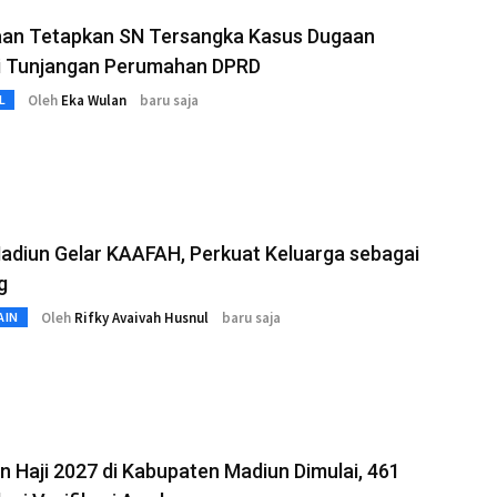
aan Tetapkan SN Tersangka Kasus Dugaan
i Tunjangan Perumahan DPRD
Oleh
Eka Wulan
baru saja
L
adiun Gelar KAAFAH, Perkuat Keluarga sebagai
g
Oleh
Rifky Avaivah Husnul
baru saja
AIN
 Haji 2027 di Kabupaten Madiun Dimulai, 461