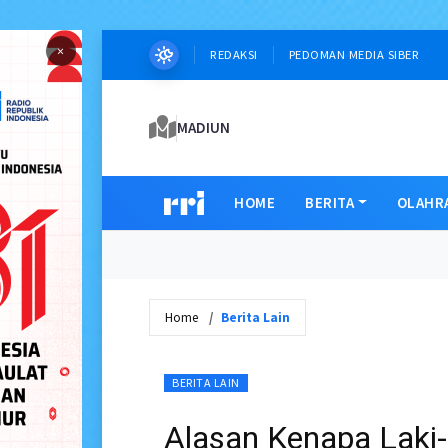
×
REDAKSI
PEDOMAN MEDIA SIBER
MADIUN
HOME
BERITA
OLAHR
Home
Berita Lain
BERITA LAIN
Alasan Kenapa Laki-