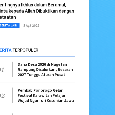
entingnya Ikhlas dalam Beramal,
inta kepada Allah Dibuktikan dengan
etaatan
5 Agt 2026
BERITA LAIN
ERITA
TERPOPULER
Dana Desa 2026 di Magetan
01
Rampung Disalurkan, Besaran
2027 Tunggu Aturan Pusat
Pemkab Ponorogo Gelar
02
Festival Karawitan Pelajar
Wujud Nguri-uri Kesenian Jawa