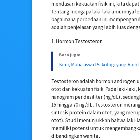
mendasari kekuatan fisik ini, kita da
tentang mengapa laki-laki umumnya lebi
bagaimana perbedaan ini mempengaruhi k
adalah penjelasan yang lebih luas denga
1. Hormon Testosteron
Baca juga:
Keni, Mahasiswa Psikologi yang Raih 
Testosteron adalah hormon androgen 
otot dan kekuatan fisik. Pada laki-laki,
nanogram per desiliter (ng/dL), sedang
15 hingga 70 ng/dL . Testosteron mer
sintesis protein dalam otot, yang meru
otot). Studi menunjukkan bahwa laki-lak
memiliki potensi untuk mengembangkan
dibandingkan wanita .