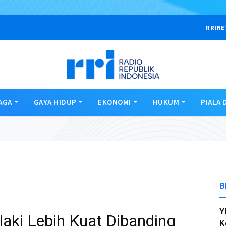
RRINE
AGA
GAYA HIDUP
EKONOMI
HUKUM
PIALA 
B
Y
laki Lebih Kuat Dibanding
K