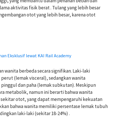
tinggi, yang membantu dalam penahan beban dan
ma aktivitas fisik berat . Tulang yang lebih besar
ngembangan otot yang lebih besar, karena otot
an Eksklusif lewat KAI Rail Academy
n wanita berbeda secara signifikan. Laki-laki
perut (lemak visceral), sedangkan wanita
pinggul dan paha (lemak subkutan). Meskipun
a metabolik, namun ini berarti bahwa wanita
di sekitar otot, yang dapat mempengaruhi kekuatan
ukkan bahwa wanita memiliki persentase lemak tubuh
dingkan laki-laki (sekitar 18-24%) .