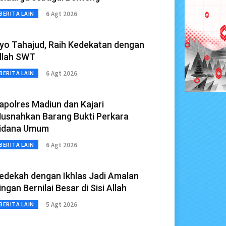
6 Agt 2026
BERITA LAIN
yo Tahajud, Raih Kedekatan dengan
llah SWT
6 Agt 2026
BERITA LAIN
apolres Madiun dan Kajari
usnahkan Barang Bukti Perkara
idana Umum
6 Agt 2026
BERITA LAIN
edekah dengan Ikhlas Jadi Amalan
ingan Bernilai Besar di Sisi Allah
5 Agt 2026
BERITA LAIN