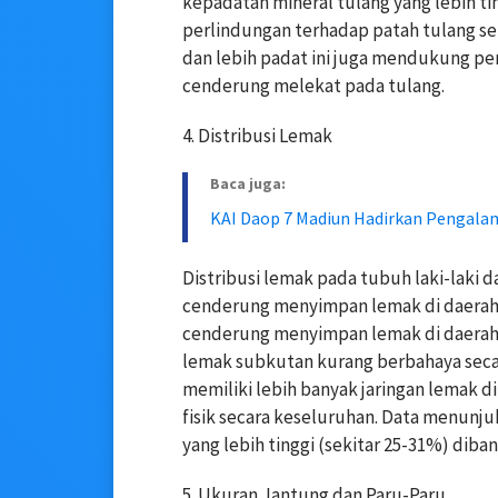
kepadatan mineral tulang yang lebih 
perlindungan terhadap patah tulang sela
dan lebih padat ini juga mendukung pe
cenderung melekat pada tulang.
4. Distribusi Lemak
Baca juga:
KAI Daop 7 Madiun Hadirkan Pengalam
Distribusi lemak pada tubuh laki-laki da
cenderung menyimpan lemak di daerah 
cenderung menyimpan lemak di daerah 
lemak subkutan kurang berbahaya secar
memiliki lebih banyak jaringan lemak 
fisik secara keseluruhan. Data menunj
yang lebih tinggi (sekitar 25-31%) diban
5. Ukuran Jantung dan Paru-Paru