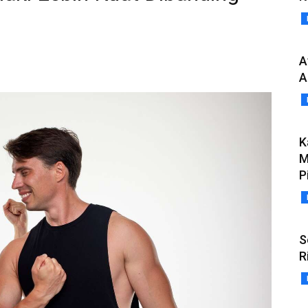
A
A
K
M
P
S
R