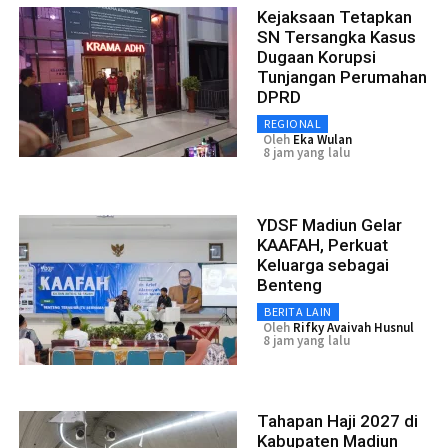
Kejaksaan Tetapkan
SN Tersangka Kasus
Dugaan Korupsi
Tunjangan Perumahan
DPRD
REGIONAL
Oleh
Eka Wulan
8 jam yang lalu
YDSF Madiun Gelar
KAAFAH, Perkuat
Keluarga sebagai
Benteng
BERITA LAIN
Oleh
Rifky Avaivah Husnul
8 jam yang lalu
Tahapan Haji 2027 di
Kabupaten Madiun