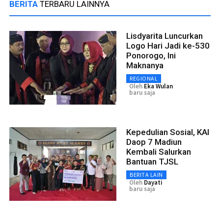
BERITA
TERBARU LAINNYA
Lisdyarita Luncurkan
Logo Hari Jadi ke-530
Ponorogo, Ini
Maknanya
REGIONAL
Oleh
Eka Wulan
baru saja
Kepedulian Sosial, KAI
Daop 7 Madiun
Kembali Salurkan
Bantuan TJSL
BERITA LAIN
Oleh
Dayati
baru saja