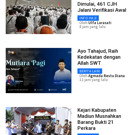
Dimulai, 461 CJH
Jalani Verifikasi Awal
INFO HAJI
Oleh
Ulfa Larasati
8 jam yang lalu
Ayo Tahajud, Raih
Kedekatan dengan
Allah SWT
BERITA LAIN
Oleh
Agmada Restu Diana
12 jam yang lalu
Kejari Kabupaten
Madiun Musnahkan
Barang Bukti 21
Perkara