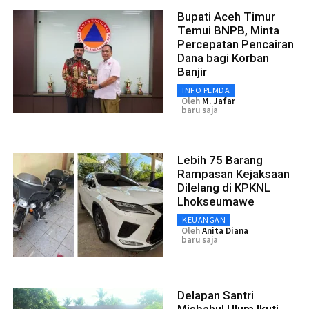
Bupati Aceh Timur
Temui BNPB, Minta
Percepatan Pencairan
Dana bagi Korban
Banjir
INFO PEMDA
Oleh
M. Jafar
baru saja
Lebih 75 Barang
Rampasan Kejaksaan
Dilelang di KPKNL
Lhokseumawe
KEUANGAN
Oleh
Anita Diana
baru saja
Delapan Santri
Misbahul Ulum Ikuti