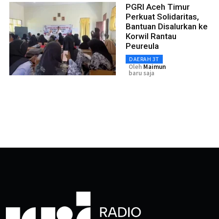
PGRI Aceh Timur
Perkuat Solidaritas,
Bantuan Disalurkan ke
Korwil Rantau
Peureula
DAERAH 3T
Oleh
Maimun
baru saja