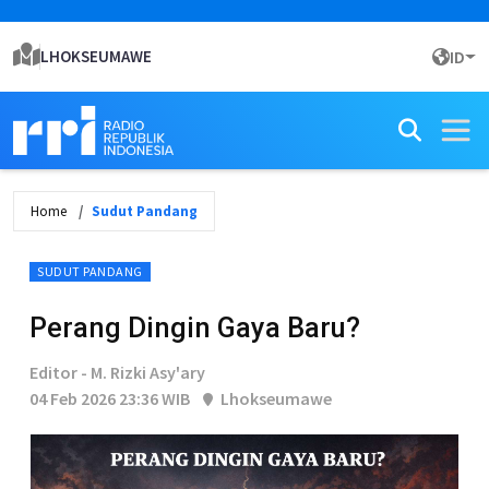
LHOKSEUMAWE
ID
Home
Sudut Pandang
SUDUT PANDANG
Perang Dingin Gaya Baru?
Editor - M. Rizki Asy'ary
04 Feb 2026 23:36 WIB
Lhokseumawe