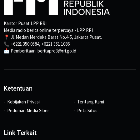
Kantor Pusat LPP RRI
Media radio berita online terpercaya - LPP RRI
📍 Jl. Medan Merdeka Barat No.4-5, Jakarta Pusat.
📞 +6221 350 0584, +6221 351 1086
📩 Pemberitaan: beritapro3@rri.go.id
Ketentuan
Kebijakan Privasi
Tentang Kami
Pedoman Media Siber
Peta Situs
Link Terkait