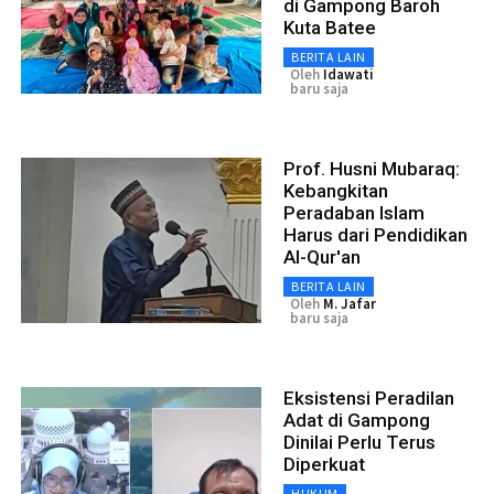
di Gampong Baroh
Kuta Batee
BERITA LAIN
Oleh
Idawati
baru saja
Prof. Husni Mubaraq:
Kebangkitan
Peradaban Islam
Harus dari Pendidikan
Al-Qur'an
BERITA LAIN
Oleh
M. Jafar
baru saja
Eksistensi Peradilan
Adat di Gampong
Dinilai Perlu Terus
Diperkuat
HUKUM