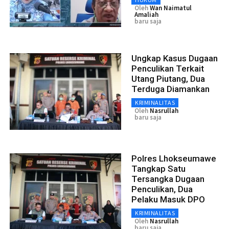
Oleh
Wan Naimatul
Amaliah
baru saja
Ungkap Kasus Dugaan
Penculikan Terkait
Utang Piutang, Dua
Terduga Diamankan
KRIMINALITAS
Oleh
Nasrullah
baru saja
Polres Lhokseumawe
Tangkap Satu
Tersangka Dugaan
Penculikan, Dua
Pelaku Masuk DPO
KRIMINALITAS
Oleh
Nasrullah
baru saja