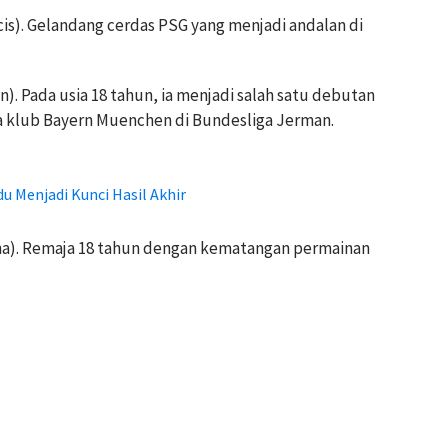
is). Gelandang cerdas PSG yang menjadi andalan di
). Pada usia 18 tahun, ia menjadi salah satu debutan
 klub Bayern Muenchen di Bundesliga Jerman.
du Menjadi Kunci Hasil Akhir
ina). Remaja 18 tahun dengan kematangan permainan