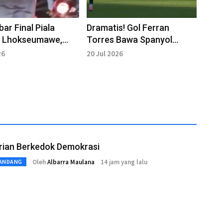
bar Final Piala
Dramatis! Gol Ferran
i Lhokseumawe,
Torres Bawa Spanyol
Turun ke Jalan
Juara Piala Dunia 2026
26
20 Jul 2026
rian Berkedok Demokrasi
Oleh
Albarra Maulana
14 jam yang lalu
ANDANG