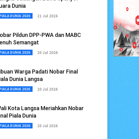
uara Dunia
21 Jul 2026
PIALA DUNIA 2026
obar Pildun DPP-PWA dan MABC
enuh Semangat
20 Jul 2026
PIALA DUNIA 2026
ibuan Warga Padati Nobar Final
iala Dunia Langsa
20 Jul 2026
PIALA DUNIA 2026
ali Kota Langsa Meriahkan Nobar
inal Piala Dunia
20 Jul 2026
PIALA DUNIA 2026