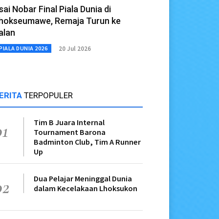
sai Nobar Final Piala Dunia di
hokseumawe, Remaja Turun ke
alan
20 Jul 2026
PIALA DUNIA 2026
ERITA
TERPOPULER
Tim B Juara Internal
01
Tournament Barona
Badminton Club, Tim A Runner
Up
Dua Pelajar Meninggal Dunia
02
dalam Kecelakaan Lhoksukon