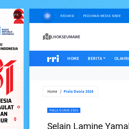
×
REDAKSI
PEDOMAN MEDIA SIBER
LHOKSEUMAWE
HOME
BERITA
OLAHR
Home
Piala Dunia 2026
PIALA DUNIA 2026
Selain Lamine Yamal