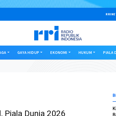
RRINE
AGA
GAYA HIDUP
EKONOMI
HUKUM
PIALA 
B
K
, Piala Dunia 2026
B