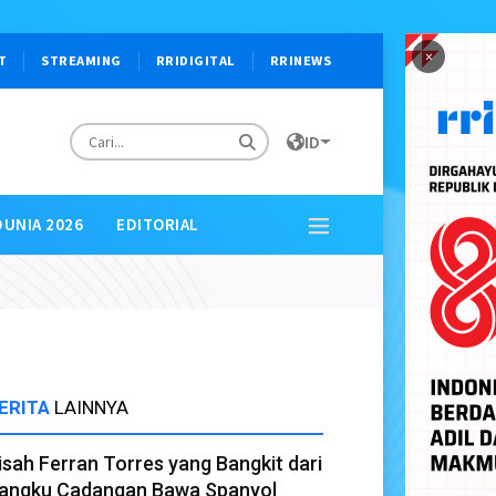
×
T
STREAMING
RRIDIGITAL
RRINEWS
ID
DUNIA 2026
EDITORIAL
ERITA
LAINNYA
isah Ferran Torres yang Bangkit dari
angku Cadangan Bawa Spanyol