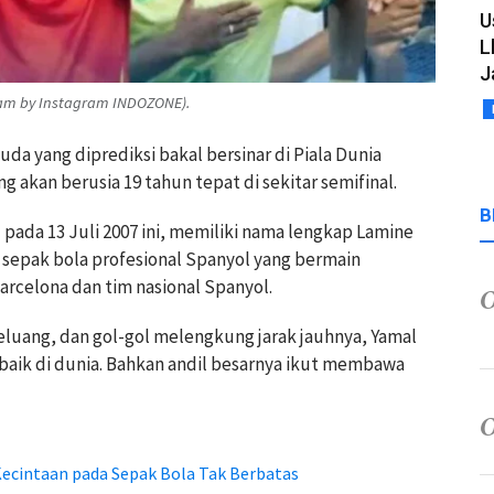
U
L
J
ram by Instagram INDOZONE).
a yang diprediksi bakal bersinar di Piala Dunia
g akan berusia 19 tahun tepat di sekitar semifinal.
B
l pada 13 Juli 2007 ini, memiliki nama lengkap Lamine
 sepak bola profesional Spanyol yang bermain
arcelona dan tim nasional Spanyol.
eluang, dan gol-gol melengkung jarak jauhnya, Yamal
rbaik di dunia. Bahkan andil besarnya ikut membawa
ecintaan pada Sepak Bola Tak Berbatas