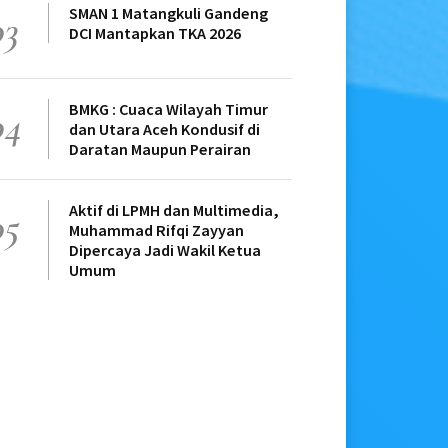
SMAN 1 Matangkuli Gandeng
03
DCI Mantapkan TKA 2026
BMKG : Cuaca Wilayah Timur
04
dan Utara Aceh Kondusif di
Daratan Maupun Perairan
Aktif di LPMH dan Multimedia,
05
Muhammad Rifqi Zayyan
Dipercaya Jadi Wakil Ketua
Umum