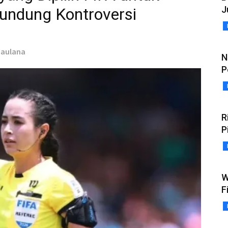
J
rundung Kontroversi
 Maulana
N
P
R
P
W
F