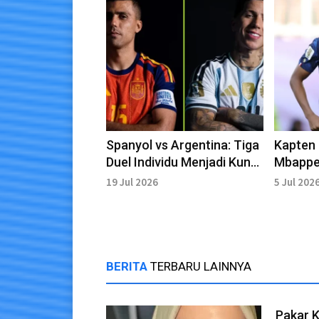
Spanyol vs Argentina: Tiga
Kapten 
Duel Individu Menjadi Kunci
Mbappe
Hasil Akhir
yang B
19 Jul 2026
5 Jul 202
BERITA
TERBARU LAINNYA
Pakar 