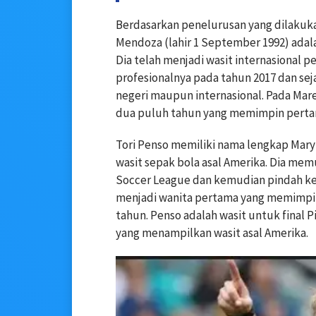
Berdasarkan penelurusan yang dilakukan
Mendoza (lahir 1 September 1992) adala
Dia telah menjadi wasit internasional p
profesionalnya pada tahun 2017 dan se
negeri maupun internasional. Pada Mar
dua puluh tahun yang memimpin pertan
Tori Penso memiliki nama lengkap Mary V
wasit sepak bola asal Amerika. Dia memu
Soccer League dan kemudian pindah ke 
menjadi wanita pertama yang memimpin
tahun. Penso adalah wasit untuk final Pi
yang menampilkan wasit asal Amerika.