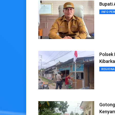
Bupati 
INFO PE
Polsek 
Kibarka
REGIONA
Gotong 
Kenyam