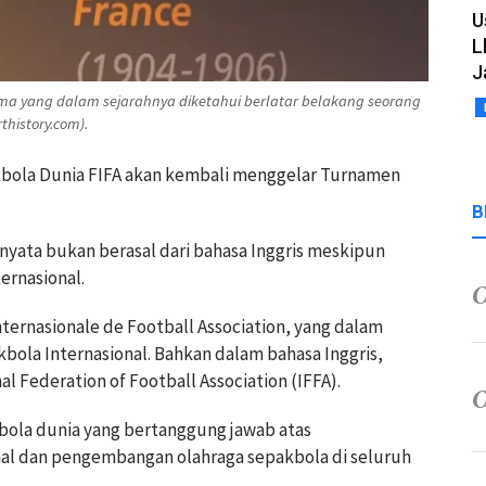
U
L
J
rtama yang dalam sejarahnya diketahui berlatar belakang seorang
rthistory.com).
bola Dunia FIFA akan kembali menggelar Turnamen
B
nyata bukan berasal dari bahasa Inggris meskipun
ernasional.
nternasionale de Football Association, yang dalam
kbola Internasional. Bahkan dalam bahasa Inggris,
l Federation of Football Association (IFFA).
ola dunia yang bertanggung jawab atas
nal dan pengembangan olahraga sepakbola di seluruh