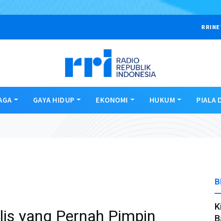
RRINE
AGA
GAYA HIDUP
EKONOMI
HUKUM
PIALA 
B
K
alis yang Pernah Pimpin
B