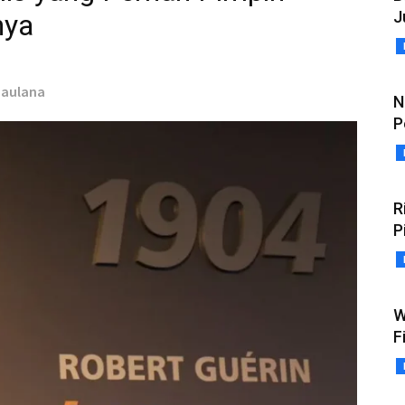
J
nya
 Maulana
N
P
R
P
W
F