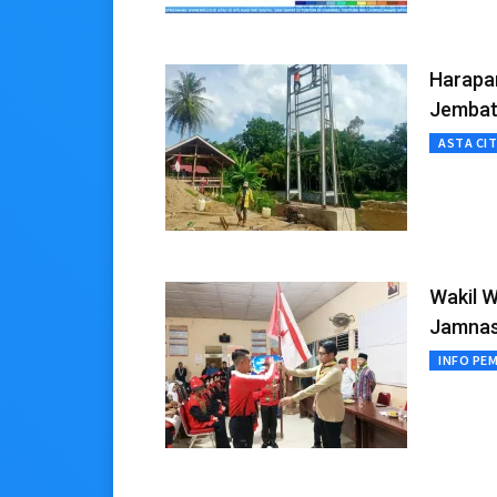
Harapan
Jembat
ASTA CI
Wakil 
Jamna
INFO PE