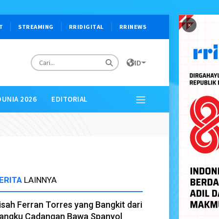
×
T
STREAMING
RRIDIGITAL
RRINEWS
ID
DUNIA 2026
EDITORIAL
ERITA
LAINNYA
isah Ferran Torres yang Bangkit dari
angku Cadangan Bawa Spanyol