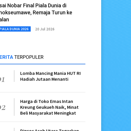
sai Nobar Final Piala Dunia di
hokseumawe, Remaja Turun ke
alan
20 Jul 2026
PIALA DUNIA 2026
ERITA
TERPOPULER
Lomba Mancing Mania HUT RI
01
Hadiah Jutaan Menanti
Harga di Toko Emas Intan
02
Kreung Geukueh Naik, Minat
Beli Masyarakat Meningkat
Dinsos Aceh Utara Tegaskan