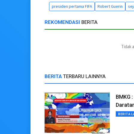
presiden pertama FIFA
Robert Guerin
sej
REKOMENDASI
BERITA
Tidak 
BERITA
TERBARU LAINNYA
BMKG : 
Darata
BERITA L