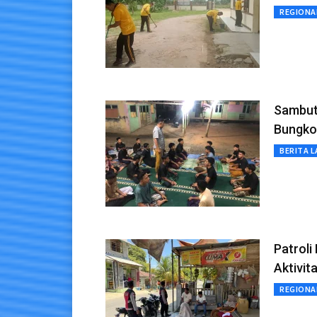
REGIONA
Sambut 
Bungkoh
BERITA L
Patroli
Aktivit
REGIONA