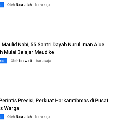
Oleh
Nasrullah
baru saja
L
Maulid Nabi, 55 Santri Dayah Nurul Iman Alue
 Mulai Belajar Meudike
Oleh
Idawati
baru saja
AIN
 Perintis Presisi, Perkuat Harkamtibmas di Pusat
as Warga
Oleh
Nasrullah
baru saja
L