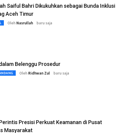
ah Saiful Bahri Dikukuhkan sebagai Bunda Inklusi
g Aceh Timur
Oleh
Nasrullah
baru saja
L
dalam Belenggu Prosedur
Oleh
Ridhwan Zul
baru saja
ANDANG
 Perintis Presisi Perkuat Keamanan di Pusat
as Masyarakat