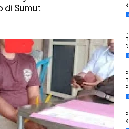
K
p di Sumut
l
U
T
D
P
T
P
P
K