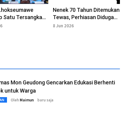
 Lhokseumawe
Nenek 70 Tahun Ditemukan
p Satu Tersangka
Tewas, Perhiasan Diduga
Penculikan, Dua
Digasak Pelaku
26
8 Jun 2026
 Masuk DPO
mas Mon Geudong Gencarkan Edukasi Berhenti
k untuk Warga
Oleh
Maimun
baru saja
AN