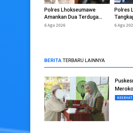
Polres Lhokseumawe
Polres
Amankan Dua Terduga
Tangka
Pelaku Curanmor di
Dugaan 
6 Agu 2026
6 Agu 20
Kawasan Goa Jepang
Pelaku
BERITA
TERBARU LAINNYA
Puskes
Meroko
KESEHAT