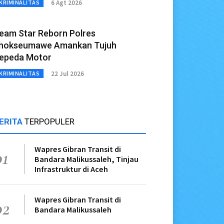
6 Agt 2026
KRIMINALITAS
eam Star Reborn Polres
hokseumawe Amankan Tujuh
epeda Motor
22 Jul 2026
KRIMINALITAS
ERITA
TERPOPULER
Wapres Gibran Transit di
01
Bandara Malikussaleh, Tinjau
Infrastruktur di Aceh
Wapres Gibran Transit di
02
Bandara Malikussaleh