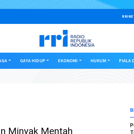
RRINE
AGA
GAYA HIDUP
EKONOMI
HUKUM
PIALA 
B
P
an Minyak Mentah
T