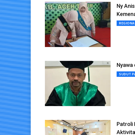
Ny Anis
Kemena
REGIONA
Nyawa 
SUDUT P
Patroli
Aktivit