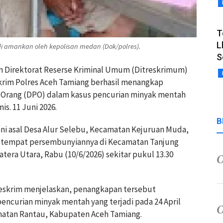
T
L
i amankan oleh kepolisan medan (Dok/polres).
S
 Direktorat Reserse Kriminal Umum (Ditreskrimum)
krim Polres Aceh Tamiang berhasil menangkap
an Orang (DPO) dalam kasus pencurian minyak mentah
is. 11 Juni 2026.
B
tani asal Desa Alur Selebu, Kecamatan Kejuruan Muda,
i tempat persembunyiannya di Kecamatan Tanjung
era Utara, Rabu (10/6/2026) sekitar pukul 13.30
Reskrim menjelaskan, penangkapan tersebut
ncurian minyak mentah yang terjadi pada 24 April
amatan Rantau, Kabupaten Aceh Tamiang.