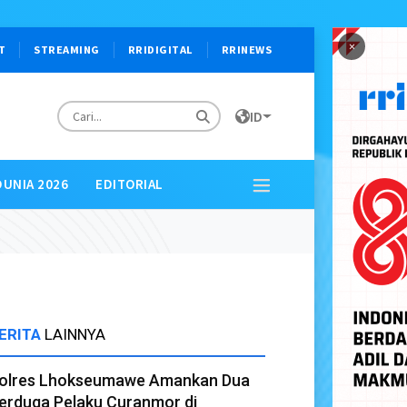
×
T
STREAMING
RRIDIGITAL
RRINEWS
ID
DUNIA 2026
EDITORIAL
ERITA
LAINNYA
olres Lhokseumawe Amankan Dua
erduga Pelaku Curanmor di