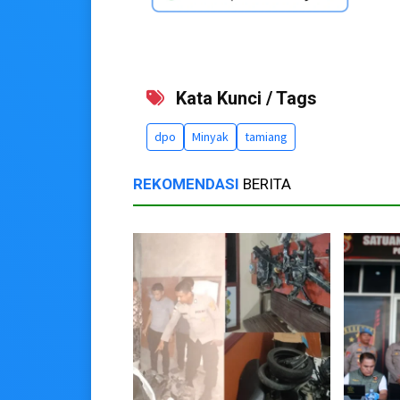
Kata Kunci / Tags
dpo
Minyak
tamiang
REKOMENDASI
BERITA